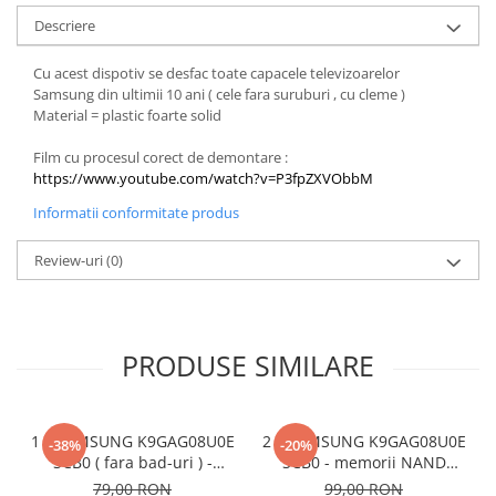
Descriere
Cu acest dispotiv se desfac toate capacele televizoarelor
Samsung din ultimii 10 ani ( cele fara suruburi , cu cleme )
Material = plastic foarte solid
Film cu procesul corect de demontare :
https://www.youtube.com/watch?v=P3fpZXVObbM
Informatii conformitate produs
Review-uri
(0)
PRODUSE SIMILARE
1 x SAMSUNG K9GAG08U0E
2 x SAMSUNG K9GAG08U0E
-38%
-20%
SCB0 ( fara bad-uri ) -
SCB0 - memorii NAND
memorie NAND programate
programate pentru
79,00 RON
99,00 RON