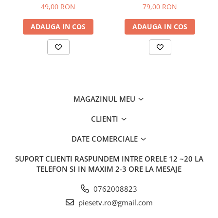
pentru Samsung seriile
Samsung seriile D5500 si
49,00 RON
79,00 RON
D5500 si D5700 - ZERO bad-
D5700 - 1 sau 2 bad-uri
uri
maxim - selectie
ADAUGA IN COS
ADAUGA IN COS
MAGAZINUL MEU
CLIENTI
DATE COMERCIALE
SUPORT CLIENTI
RASPUNDEM INTRE ORELE 12 ~20 LA
TELEFON SI IN MAXIM 2-3 ORE LA MESAJE
0762008823
piesetv.ro@gmail.com