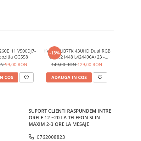
60E_11 V500DJ7-
HV430QUB7FK 43UHD Dual RGB
715GE42
-13%
-25%
pozitia GG558
47-6021448 L424496A+23 -
715GE4
pozitia GG552
TCPFNBA
ON
99,00 RON
149,00 RON
129,00 RON
199,00
N COS
ADAUGA IN COS
ADAUG
SUPORT CLIENTI
RASPUNDEM INTRE
ORELE 12 ~20 LA TELEFON SI IN
MAXIM 2-3 ORE LA MESAJE
0762008823