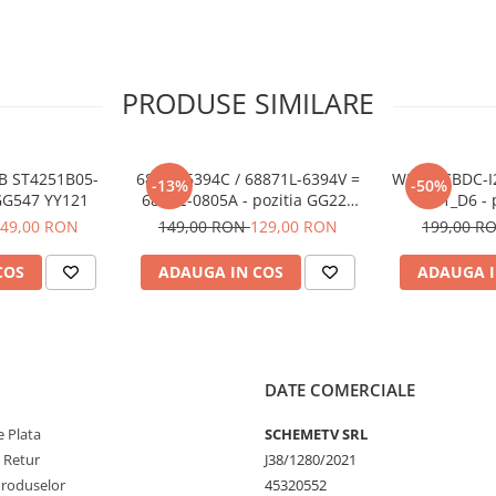
PRODUSE SIMILARE
B ST4251B05-
6871L-6394C / 68871L-6394V =
WDX DCBDC-I2
-13%
-50%
 GG547 YY121
6870C-0805A - pozitia GG220
QE1_D6 - 
GG422 GG557 GG935
49,00 RON
149,00 RON
129,00 RON
199,00 R
COS
ADAUGA IN COS
ADAUGA I
DATE COMERCIALE
 Plata
SCHEMETV SRL
e Retur
J38/1280/2021
Produselor
45320552