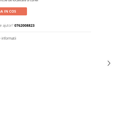
nctie de localitate si curier
A IN COS
e ajutor?
0762008823
informatii