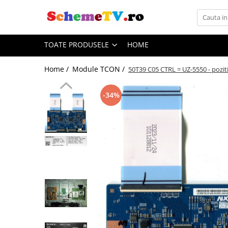
Toate Produsele
TOATE PRODUSELE
HOME
Placi de baza
Sursa alimentare
Home /
Module TCON /
50T39 C05 CTRL = UZ-5550 - pozi
Seturi Benzi LED
Revista Service TV
-34%
Module TCON
Driver LED
Diverse