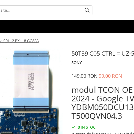
tia SRL12 PX118 GG833
50T39 C05 CTRL = UZ-5
SONY
149,00 RON
99,00 RON
modul TCON OE 
2024 - Google TV
YDBM050DCU13 
T500QVN04.3
3
IN STOC