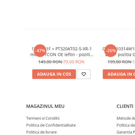
17TC701F + PT320AT02-5-XR-1
CTX ST10314W1
-47%
-25%
modul TCON OE ieftin - pozitia
2.2K - pozitia
PX536 PX539 PX746 GG07
149,00 RON
79,00 RON
199,00 RON
1
GG301 GG406 GG822
ADAUGA IN COS
ADAUGA IN 
MAGAZINUL MEU
CLIENTI
Termeni si Conditii
Metode de
Politica de Confidentialitate
Politica d
Politica de livrare
Garantia 