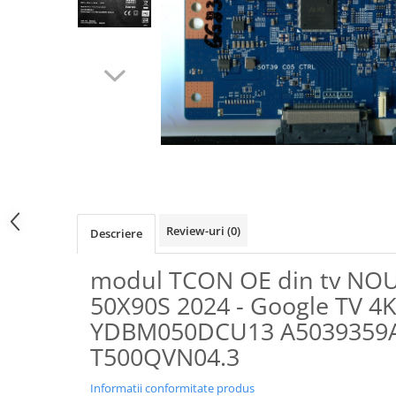
Review-uri
(0)
Descriere
modul TCON OE din tv NO
50X90S 2024 - Google TV 4K
YDBM050DCU13 A5039359A
T500QVN04.3
Informatii conformitate produs