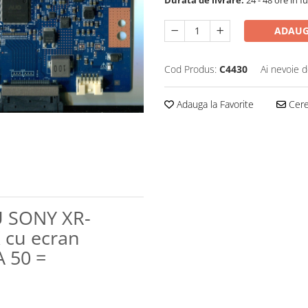
Durata de livrare:
24 - 48 ore in fu
ADAUG
Cod Produs:
C4430
Ai nevoie d
Adauga la Favorite
Cere 
U SONY XR-
 cu ecran
 50 =