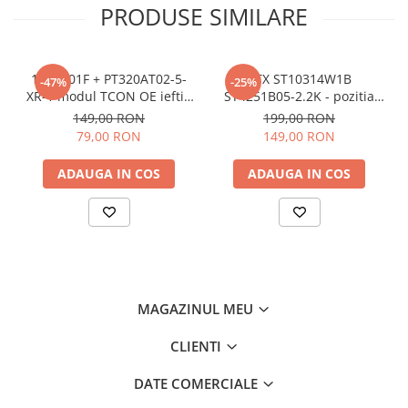
PRODUSE SIMILARE
17TC701F + PT320AT02-5-
CTX ST10314W1B
-47%
-25%
XR-1 modul TCON OE ieftin
ST4251B05-2.2K - pozitia
- pozitia PX536 PX539 PX746
GG547 YY121
149,00 RON
199,00 RON
GG07 GG301 GG406 GG822
79,00 RON
149,00 RON
ADAUGA IN COS
ADAUGA IN COS
MAGAZINUL MEU
CLIENTI
DATE COMERCIALE