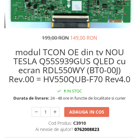
199,00 RON
149,00 RON
modul TCON OE din tv NOU
TESLA Q55S939GUS QLED cu
ecran RDL550WY (BT0-00J)
Rev.00 = HV550QUB-F70 Rev4.0
1
IN STOC
Durata de livrare:
24 - 48 ore in functie de localitate si curier
ADAUGA IN COS
Cod Produs:
C3910
Ai nevoie de ajutor?
0762008823