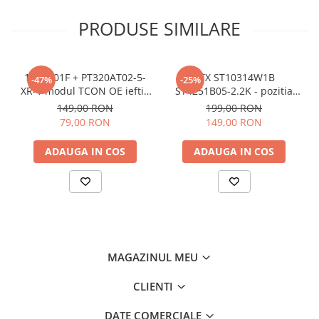
PRODUSE SIMILARE
17TC701F + PT320AT02-5-
CTX ST10314W1B
-47%
-25%
XR-1 modul TCON OE ieftin
ST4251B05-2.2K - pozitia
- pozitia PX536 PX539 PX746
GG547 YY121
149,00 RON
199,00 RON
GG07 GG301 GG406 GG822
79,00 RON
149,00 RON
ADAUGA IN COS
ADAUGA IN COS
MAGAZINUL MEU
CLIENTI
DATE COMERCIALE