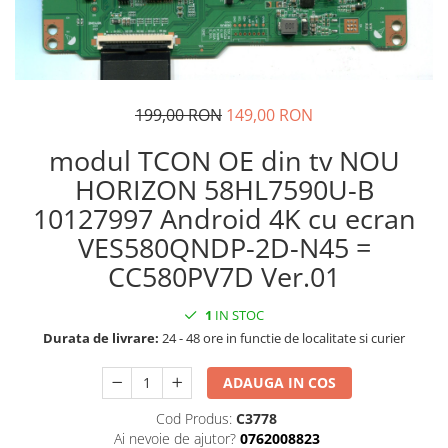
199,00 RON
149,00 RON
modul TCON OE din tv NOU
HORIZON 58HL7590U-B
10127997 Android 4K cu ecran
VES580QNDP-2D-N45 =
CC580PV7D Ver.01
1
IN STOC
Durata de livrare:
24 - 48 ore in functie de localitate si curier
ADAUGA IN COS
Cod Produs:
C3778
Ai nevoie de ajutor?
0762008823