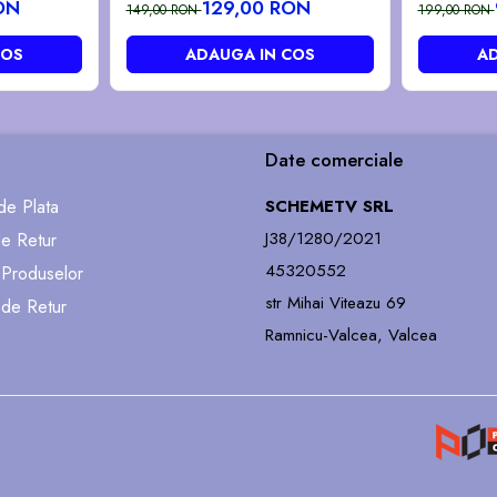
GG557 GG935
ON
129,00 RON
149,00 RON
199,00 RON
COS
ADAUGA IN COS
AD
Date comerciale
e Plata
SCHEMETV SRL
J38/1280/2021
de Retur
45320552
 Produselor
str Mihai Viteazu 69
 de Retur
Ramnicu-Valcea, Valcea