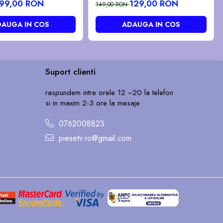
GG552
99,00 RON
129,00 RON
149,00 RON
AUGA IN COS
ADAUGA IN COS
Suport clienti
raspundem intre orele 12 ~20 la telefon
si in maxim 2-3 ore la mesaje
0762008823
piesetv.ro@gmail.com