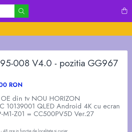
5-008 V4.0 - pozitia GG967
,00 RON
OE din tv NOU HORIZON
 10139001 QLED Android 4K cu ecran
M1-Z01 = CC500PV5D Ver.27
 48 ore in functie de localitate si curier