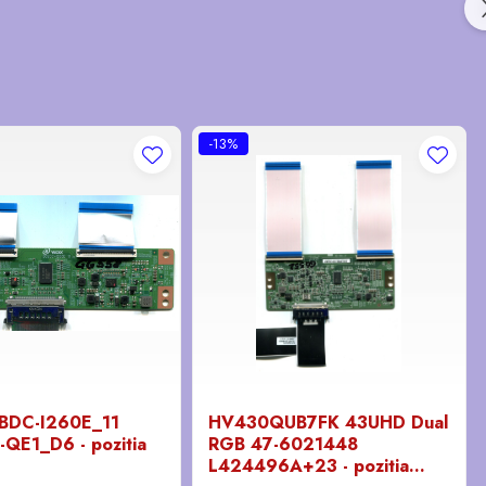
-13%
DC-I260E_11
HV430QUB7FK 43UHD Dual
QE1_D6 - pozitia
RGB 47-6021448
L424496A+23 - pozitia