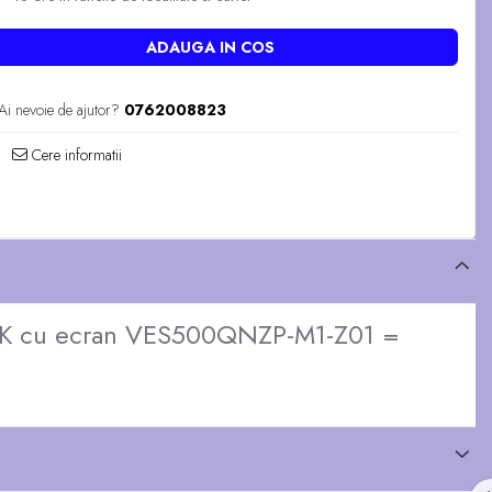
ADAUGA IN COS
Ai nevoie de ajutor?
0762008823
Cere informatii
 cu ecran VES500QNZP-M1-Z01 =