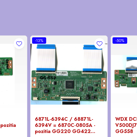
-13%
-50%
6871L-6394C / 68871L-
WDX DCB
pozitia
6394V = 6870C-0805A -
V500DJ7-
pozitia GG220 GG422
GG558