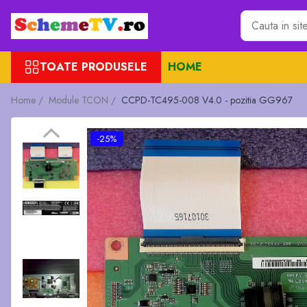
Toate Produsele
TOATE PRODUSELE
HOME
Placi de baza
Sursa alimentare
Home /
Module TCON /
CCPD-TC495-008 V4.0 - pozitia GG967
Seturi Benzi LED
Revista Service TV
-25%
Module TCON
Driver LED
Diverse