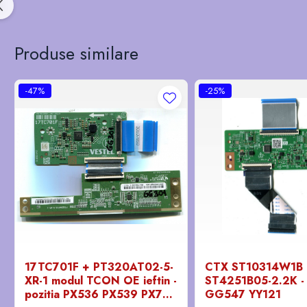
Produse similare
-47%
-25%
17TC701F + PT320AT02-5-
CTX ST10314W1B
XR-1 modul TCON OE ieftin -
ST4251B05-2.2K - 
pozitia PX536 PX539 PX746
GG547 YY121