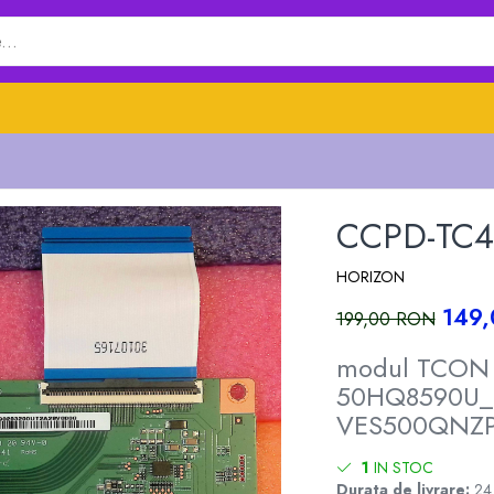
CCPD-TC49
HORIZON
149
199,00 RON
modul TCON 
50HQ8590U_C
VES500QNZP-
1
IN STOC
Durata de livrare:
24 -