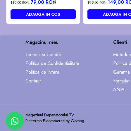
GG07 GG301 GG406
79,00 RON
149,00 R
149,00 RON
199,00 RON
GG822
ADAUGA IN COS
ADAUGA IN 
Magazinul meu
Clienti
Termeni si Conditii
Metode d
Politica de Confidentialitate
Politica 
Politica de livrare
Garantia
Contact
Formular
ANPC
Magazinul Depanatorului TV
Platforma E-commerce by Gomag