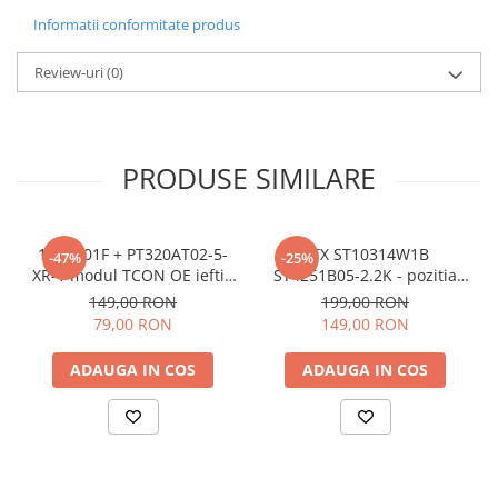
Informatii conformitate produs
Review-uri
(0)
PRODUSE SIMILARE
17TC701F + PT320AT02-5-
CTX ST10314W1B
-47%
-25%
XR-1 modul TCON OE ieftin
ST4251B05-2.2K - pozitia
- pozitia PX536 PX539 PX746
GG547 YY121
149,00 RON
199,00 RON
GG07 GG301 GG406 GG822
79,00 RON
149,00 RON
ADAUGA IN COS
ADAUGA IN COS