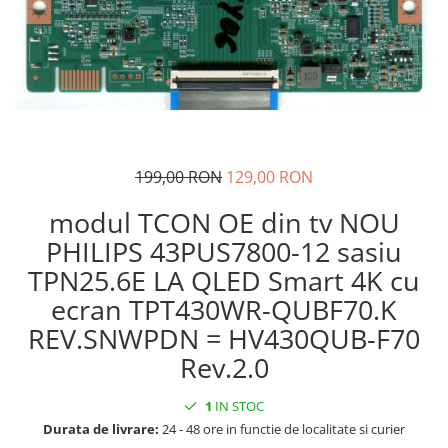
199,00 RON
129,00 RON
modul TCON OE din tv NOU
PHILIPS 43PUS7800-12 sasiu
TPN25.6E LA QLED Smart 4K cu
ecran TPT430WR-QUBF70.K
REV.SNWPDN = HV430QUB-F70
Rev.2.0
1
IN STOC
Durata de livrare:
24 - 48 ore in functie de localitate si curier