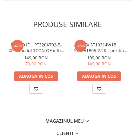
PRODUSE SIMILARE
17TC701F + PT320AT02-5-
CTX ST10314W1B
-47%
-25%
XR-1 modul TCON OE ieftin
ST4251B05-2.2K - pozitia
- pozitia PX536 PX539 PX746
GG547 YY121
149,00 RON
199,00 RON
GG07 GG301 GG406 GG822
79,00 RON
149,00 RON
ADAUGA IN COS
ADAUGA IN COS
MAGAZINUL MEU
CLIENTI