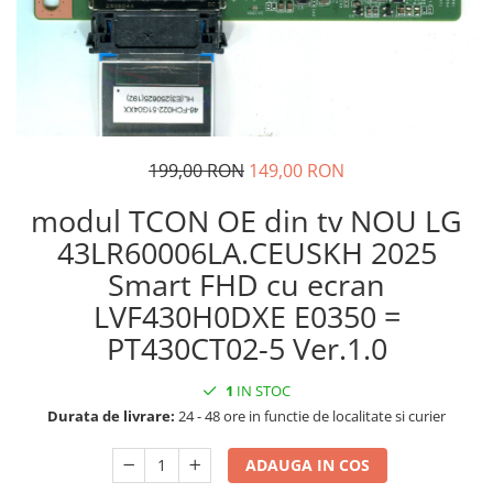
199,00 RON
149,00 RON
modul TCON OE din tv NOU LG
43LR60006LA.CEUSKH 2025
Smart FHD cu ecran
LVF430H0DXE E0350 =
PT430CT02-5 Ver.1.0
1
IN STOC
Durata de livrare:
24 - 48 ore in functie de localitate si curier
ADAUGA IN COS