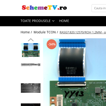
Toate Produsele
TOATE PRODUSELE
HOME
Placi de baza
Sursa alimentare
Home /
Module TCON /
RASG7.820.12570/ROH 1.2MM - po
Seturi Benzi LED
Revista Service TV
-34%
Module TCON
Driver LED
Diverse