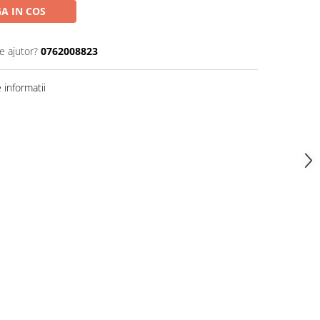
A IN COS
e ajutor?
0762008823
informatii