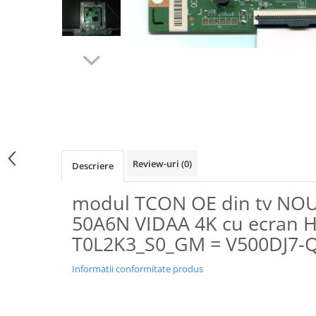
Review-uri
(0)
Descriere
modul TCON OE din tv NO
50A6N VIDAA 4K cu ecran
T0L2K3_S0_GM = V500DJ7-Q
Informatii conformitate produs