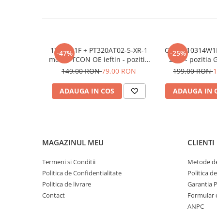
17TC701F + PT320AT02-5-XR-1
CTX ST10314W1
-47%
-25%
modul TCON OE ieftin - pozitia
2.2K - pozitia
PX536 PX539 PX746 GG07
149,00 RON
79,00 RON
199,00 RON
1
GG301 GG406 GG822
ADAUGA IN COS
ADAUGA IN 
MAGAZINUL MEU
CLIENTI
Termeni si Conditii
Metode de
Politica de Confidentialitate
Politica d
Politica de livrare
Garantia 
Contact
Formular 
ANPC