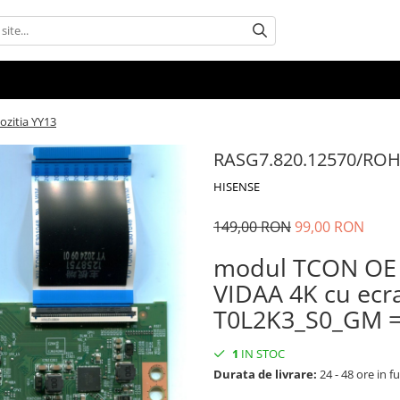
zitia YY13
RASG7.820.12570/ROH 
HISENSE
149,00 RON
99,00 RON
modul TCON OE 
VIDAA 4K cu ec
T0L2K3_S0_GM =
1
IN STOC
Durata de livrare:
24 - 48 ore in fu