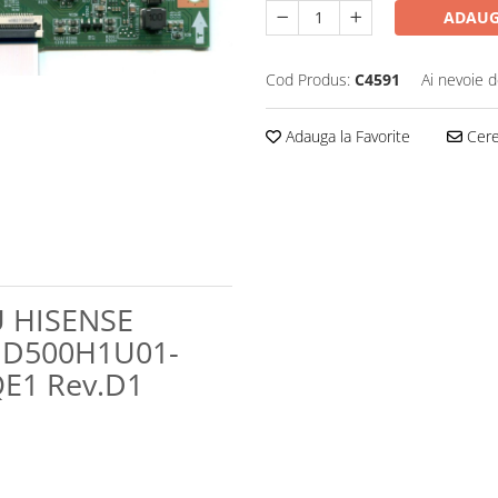
ADAUG
Cod Produs:
C4591
Ai nevoie d
Adauga la Favorite
Cere 
U HISENSE
 HD500H1U01-
E1 Rev.D1