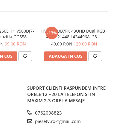
60E_11 V500DJ7-
HV430QUB7FK 43UHD Dual RGB
715GE42
-13%
-25%
pozitia GG558
47-6021448 L424496A+23 -
715GE4
pozitia GG552
TCPFNBA
ON
99,00 RON
149,00 RON
129,00 RON
199,00
N COS
ADAUGA IN COS
ADAUG
SUPORT CLIENTI
RASPUNDEM INTRE
ORELE 12 ~20 LA TELEFON SI IN
MAXIM 2-3 ORE LA MESAJE
0762008823
piesetv.ro@gmail.com