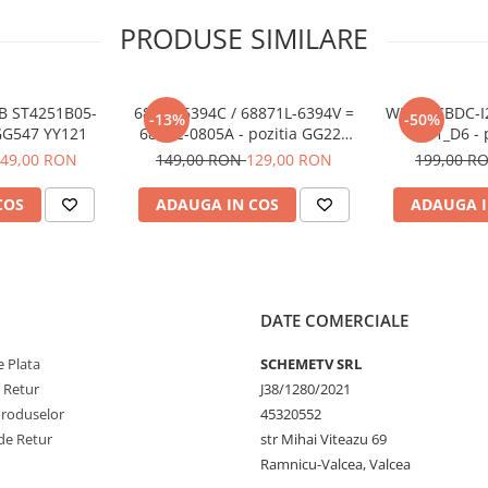
PRODUSE SIMILARE
B ST4251B05-
6871L-6394C / 68871L-6394V =
WDX DCBDC-I2
-13%
-50%
 GG547 YY121
6870C-0805A - pozitia GG220
QE1_D6 - 
GG422 GG557 GG935
49,00 RON
149,00 RON
129,00 RON
199,00 R
COS
ADAUGA IN COS
ADAUGA I
DATE COMERCIALE
 Plata
SCHEMETV SRL
e Retur
J38/1280/2021
Produselor
45320552
de Retur
str Mihai Viteazu 69
Ramnicu-Valcea, Valcea