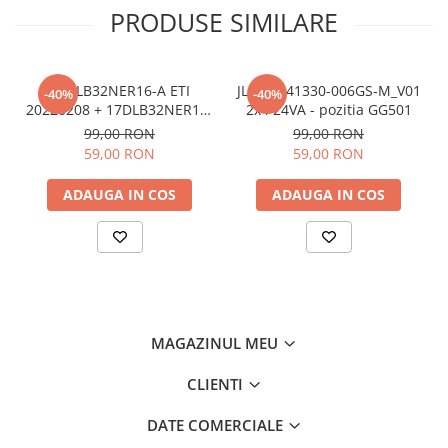
PRODUSE SIMILARE
17DLB32NER16-A ETI
JL.D24041330-006GS-M_V01
-40%
-40%
20220208 + 17DLB32NER16-
2x4 24VA - pozitia GG501
B ETI 0220208 benzi /
99,00 RON
99,00 RON
barete led ieftine - pozitia
59,00 RON
59,00 RON
PX746 GG07 GG301 GG406
ADAUGA IN COS
ADAUGA IN COS
MAGAZINUL MEU
CLIENTI
DATE COMERCIALE