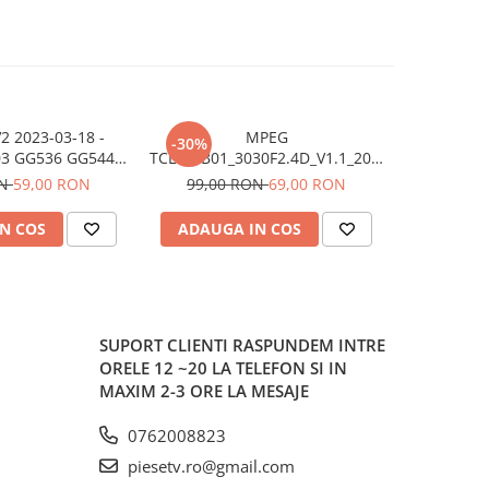
2 2023-03-18 -
MPEG
HRS-H614-
-30%
-34%
03 GG536 GG544
TCL32LB01_3030F2.4D_V1.1_20221230
0206-303
1 GG562 GG663
- pozitia GG504 GG542
pozit
ON
59,00 RON
99,00 RON
69,00 RON
149,0
4 GG704
N COS
ADAUGA IN COS
ADAUG
SUPORT CLIENTI
RASPUNDEM INTRE
ORELE 12 ~20 LA TELEFON SI IN
MAXIM 2-3 ORE LA MESAJE
0762008823
piesetv.ro@gmail.com