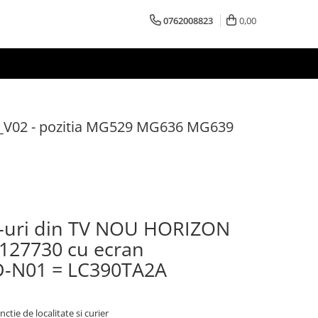
0762008823
0,00
_V02 - pozitia MG529 MG636 MG639
D-uri din TV NOU HORIZON
127730 cu ecran
-N01 = LC390TA2A
nctie de localitate si curier