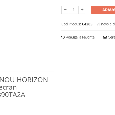
ADAUG
Cod Produs:
C4305
Ai nevoie d
Adauga la Favorite
Cere 
TV NOU HORIZON
ecran
390TA2A