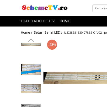
Toate Produsele
TOATE PRODUSELE
HOME
Placi de baza
Sursa alimentare
Home /
Seturi Benzi LED /
JL.D38581330-078BS-C_V02 -
Seturi Benzi LED
Revista Service TV
-23%
Module TCON
Driver LED
Diverse