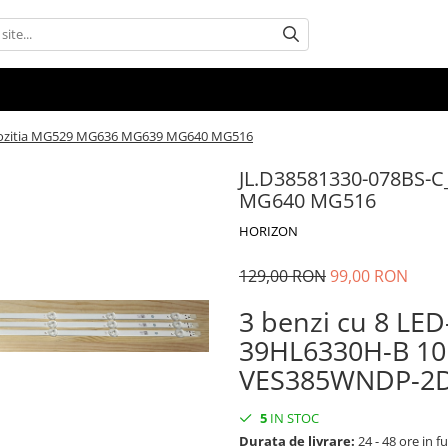
 pozitia MG529 MG636 MG639 MG640 MG516
JL.D38581330-078BS-C
MG640 MG516
HORIZON
129,00 RON
99,00 RON
3 benzi cu 8 LE
39HL6330H-B 10
VES385WNDP-2D
5
IN STOC
Durata de livrare:
24 - 48 ore in fu