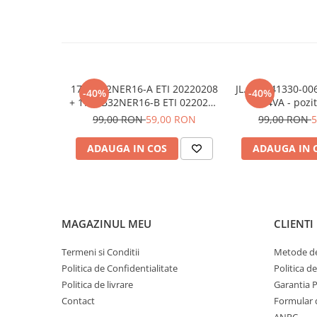
17DLB32NER16-A ETI 20220208
JL.D24041330-00
-40%
-40%
+ 17DLB32NER16-B ETI 0220208
24VA - pozi
benzi / barete led ieftine -
99,00 RON
59,00 RON
99,00 RON
5
pozitia PX746 GG07 GG301
GG406
ADAUGA IN COS
ADAUGA IN 
MAGAZINUL MEU
CLIENTI
Termeni si Conditii
Metode de
Politica de Confidentialitate
Politica d
Politica de livrare
Garantia 
Contact
Formular 