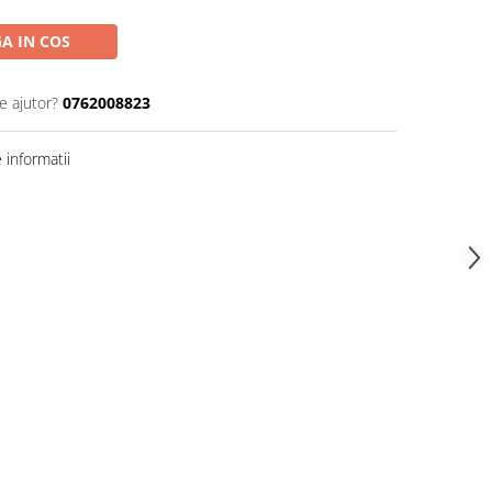
A IN COS
e ajutor?
0762008823
informatii