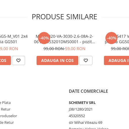
PRODUSE SIMILARE
6GS-M_V01 2x4
MSG-T320-VA-3030-2.6-08A-2-
MS-L5417 V
-40%
-40%
tia GG501
06 308053201DMS0001 - pozitia
pozitia GG5
GG502 GG531 GG532 GG534
GG545 GG56
9,00 RON
99,00 RON
59,00 RON
99,00 R
GG540 GG543
GG66
COS
ADAUGA IN COS
ADAUGA I
DATE COMERCIALE
 Plata
SCHEMETV SRL
e Retur
J38/1280/2021
Produselor
45320552
de Retur
str Mihai Viteazu 69