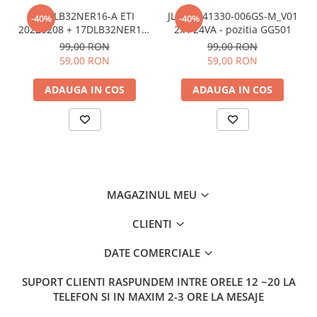
17DLB32NER16-A ETI
JL.D24041330-006GS-M_V01
-40%
-40%
20220208 + 17DLB32NER16-
2x4 24VA - pozitia GG501
B ETI 0220208 benzi /
99,00 RON
99,00 RON
barete led ieftine - pozitia
59,00 RON
59,00 RON
PX746 GG07 GG301 GG406
ADAUGA IN COS
ADAUGA IN COS
MAGAZINUL MEU
CLIENTI
DATE COMERCIALE
SUPORT CLIENTI
RASPUNDEM INTRE ORELE 12 ~20 LA
TELEFON SI IN MAXIM 2-3 ORE LA MESAJE