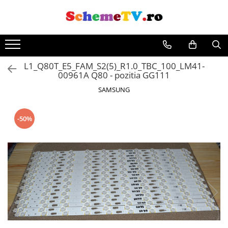
Toate Produsele
Placi de baza
L1_Q80T_E5_FAM_S2(5)_R1.0_TBC_100_LM41-
Sursa alimentare
00961A Q80 - pozitia GG111
Seturi Benzi LED
SAMSUNG
Revista Service TV
Module TCON
-50%
Driver LED
Diverse