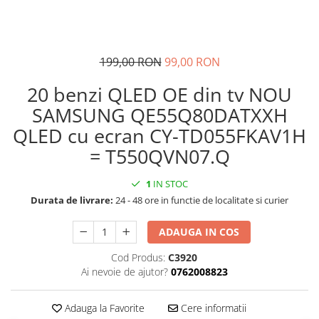
199,00 RON
99,00 RON
20 benzi QLED OE din tv NOU
SAMSUNG QE55Q80DATXXH
QLED cu ecran CY-TD055FKAV1H
= T550QVN07.Q
1
IN STOC
Durata de livrare:
24 - 48 ore in functie de localitate si curier
ADAUGA IN COS
Cod Produs:
C3920
Ai nevoie de ajutor?
0762008823
Adauga la Favorite
Cere informatii