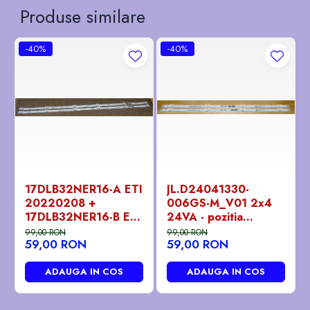
Produse similare
-40%
-40%
17DLB32NER16-A ETI
JL.D24041330-
20220208 +
006GS-M_V01 2x4
17DLB32NER16-B ETI
24VA - pozitia
0220208 benzi /
GG501
99,00 RON
99,00 RON
59,00 RON
59,00 RON
barete led ieftine -
pozitia PX746 GG07
GG301 GG406
ADAUGA IN COS
ADAUGA IN COS