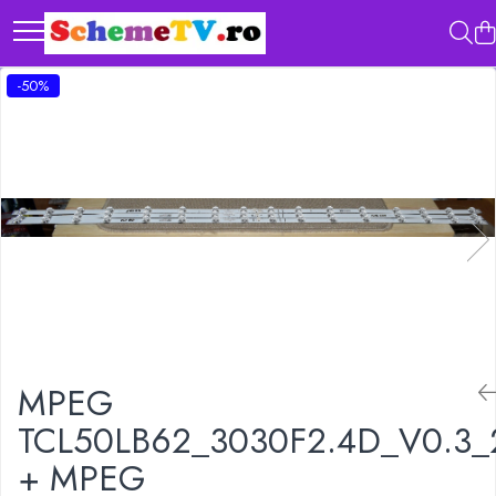
Toate Produsele
-50%
Placi de baza
Sursa alimentare
Seturi Benzi LED
Revista Service TV
Module TCON
Driver LED
Diverse
MPEG
TCL50LB62_3030F2.4D_V0.3_
+ MPEG