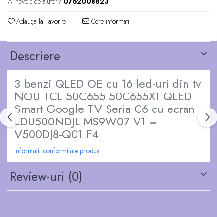
Ai nevoie de ajutor?
0762008823
Adauga la Favorite
Cere informatii
Descriere
3 benzi QLED OE cu 16 led-uri din tv
NOU TCL 50C655 50C655X1 QLED
Smart Google TV Seria C6 cu ecran
LDU500NDJL MS9W07 V1 =
V500DJ8-Q01 F4
Informatii conformitate produs
Review-uri
(0)