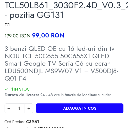
TCL50LB61_3030F2.4D_V0.3_
- pozitia GG131
TCL
99,00 RON
199,00 RON
3 benzi QLED OE cu 16 led-uri din tv
NOU TCL 50C655 50C655X1 QLED
Smart Google TV Seria C6 cu ecran
LDU500NDJL MS9W07 V1 = V500DJ8-
Q01 F4
1
IN STOC
Durata de livrare:
24 - 48 ore in functie de localitate si curier
ADAUGA IN COS
Cod Produs:
C3961