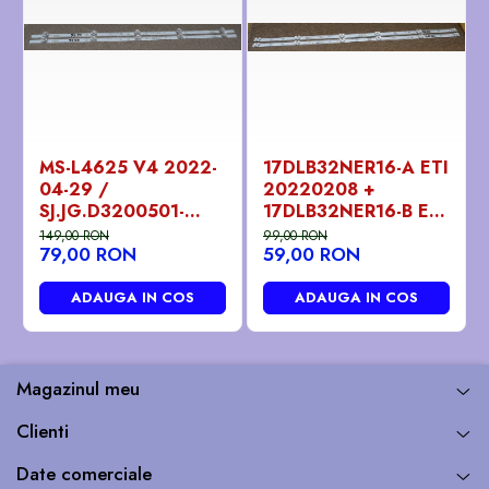
MS-L4625 V4 2022-
17DLB32NER16-A ETI
04-29 /
20220208 +
SJ.JG.D3200501-
17DLB32NER16-B ETI
3030FS-M
0220208 benzi /
149,00 RON
99,00 RON
79,00 RON
59,00 RON
1.14.JHMD320001
barete led ieftine -
210827 - pozitia
pozitia PX746 GG07
PX306 PX308 PX309
GG301 GG406
ADAUGA IN COS
ADAUGA IN COS
GG46
Magazinul meu
Clienti
Date comerciale