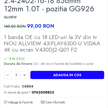
2.4-2402-16-18 856mm
12mm 1.0T - pozitia GG926
ALLVIEW
99,00 RON
149,00 RON
1 banda OE cu 18 LED-uri la 3V din tv
NOU ALLVIEW 43iPLAY6300-U VIDAA
4K cu ecran V430DJ2-Q01 F2
1
IN STOC
Durata de livrare:
24 - 48 ore in functie de localitate si curier
ADAUGA IN COS
Cod Produs:
C4504
Ai nevoie de ajutor?
0762008823
Adauga la Favorite
Cere informatii