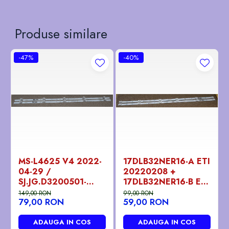
Produse similare
-47%
-40%
MS-L4625 V4 2022-
17DLB32NER16-A ETI
04-29 /
20220208 +
SJ.JG.D3200501-
17DLB32NER16-B ETI
3030FS-M
0220208 benzi /
149,00 RON
99,00 RON
79,00 RON
59,00 RON
1.14.JHMD320001
barete led ieftine -
210827 - pozitia
pozitia PX746 GG07
PX306 PX308 PX309
GG301 GG406
ADAUGA IN COS
ADAUGA IN COS