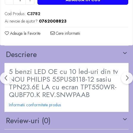
Cod Produs:
C3782
Ai nevoie de ajutor?
0762008823
Adauga la Favorite
Cere informatii
Descriere
5 benzi LED OE cu 10 led-uri din tv
NOU PHILIPS 55PUS8118-12 sasiu
TPN23.6E LA cu ecran TPT550WR-
QUBF70.K REV.SNWPAAB
Informatii conformitate produs
Review-uri
(0)