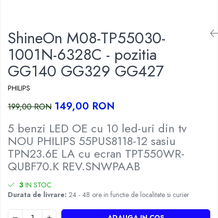
ShineOn M08-TP55030-
1001N-6328C - pozitia
GG140 GG329 GG427
PHILIPS
149,00 RON
199,00 RON
5 benzi LED OE cu 10 led-uri din tv
NOU PHILIPS 55PUS8118-12 sasiu
TPN23.6E LA cu ecran TPT550WR-
QUBF70.K REV.SNWPAAB
3
IN STOC
Durata de livrare:
24 - 48 ore in functie de localitate si curier
ADAUGA IN COS