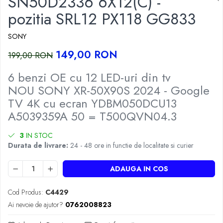
SN50D2336 6X12(C) -
pozitia SRL12 PX118 GG833
SONY
149,00 RON
199,00 RON
6 benzi OE cu 12 LED-uri din tv
NOU SONY XR-50X90S 2024 - Google
TV 4K cu ecran YDBM050DCU13
A5039359A 50 = T500QVN04.3
3
IN STOC
Durata de livrare:
24 - 48 ore in functie de localitate si curier
ADAUGA IN COS
Cod Produs:
C4429
Ai nevoie de ajutor?
0762008823