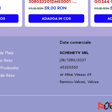
308053201DMS0001 -
GG544 
pozitia GG502 GG531
GG562 
N
59,00 RON
99,00 RON
99,00 RON
GG532 GG534 GG540
GG704
GG543
COS
ADAUGA IN COS
AD
Date comerciale
e Plata
SCHEMETV SRL
J38/1280/2021
de Retur
45320552
 Produselor
str Mihai Viteazu 69
 de Retur
Ramnicu-Valcea, Valcea