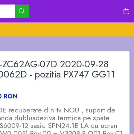
ZC62AG-07D 2020-09-28
062D - pozitia PX747 GG11
0 RON
E recuperate din tv NOU , suport de
anda dubluadeziva termica pe spate
S6009-12 sasiu SPN24.1E LA cu ecran
W0-005) Rev.00 = V320BJ8-Q01 Rev.C1