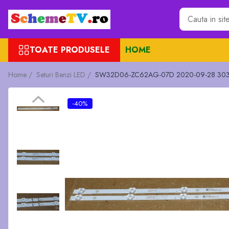
Toate Produsele
TOATE PRODUSELE
HOME
Placi de baza
Sursa alimentare
Home /
Seturi Benzi LED /
SW32D06-ZC62AG-07D 2020-09-28 303S
Seturi Benzi LED
Revista Service TV
-40%
Module TCON
Driver LED
Diverse