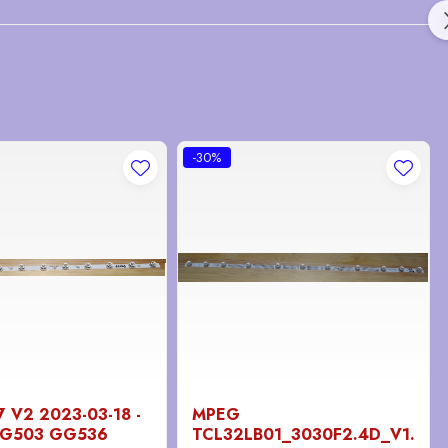
-30%
 V2 2023-03-18 -
MPEG
 GG503 GG536
TCL32LB01_3030F2.4D_V1.1_2