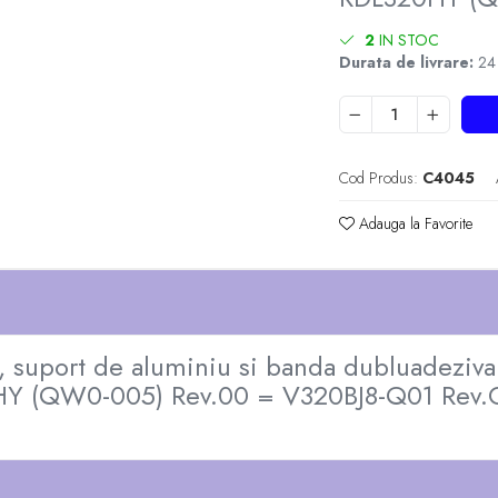
2
IN STOC
Durata de livrare:
24 -
Cod Produs:
C4045
Adauga la Favorite
, suport de aluminiu si banda dubluadeziv
0HY (QW0-005) Rev.00 = V320BJ8-Q01 Rev.