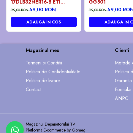
17DLB32NER16-B ETI
GG501
0220208 benzi / barete led
59,00 RON
59,00 RO
99,00 RON
99,00 RON
ieftine - pozitia PX746
GG07 GG301 GG406
ADAUGA IN COS
ADAUGA IN 
Magazinul meu
Clienti
Termeni si Conditii
Metode d
Politica de Confidentialitate
Politica 
Politica de livrare
Garantia
Contact
Formular
ANPC
Magazinul Depanatorului TV
Platforma E-commerce by Gomag