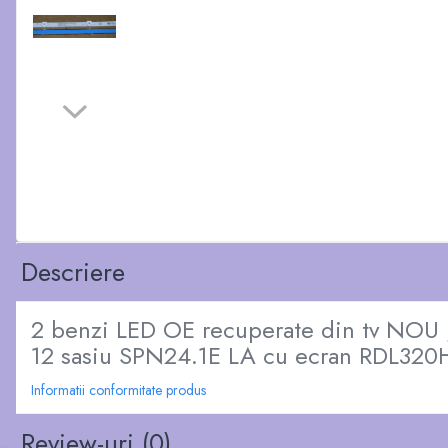
Descriere
2 benzi LED OE recuperate din tv NOU 
12 sasiu SPN24.1E LA cu ecran RDL32
Informatii conformitate produs
Review-uri
(0)