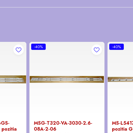
-40%
-40%
6GS-
MSG-T320-VA-3030-2.6-
MS-L5417
pozitia
08A-2-06
pozitia