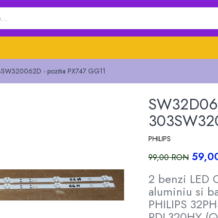
W320062D - pozitia PX747 GG11
SW32D06-
303SW320
PHILIPS
59,0
99,00 RON
2 benzi LED O
aluminiu si b
PHILIPS 32PH
RDL320HY (Q