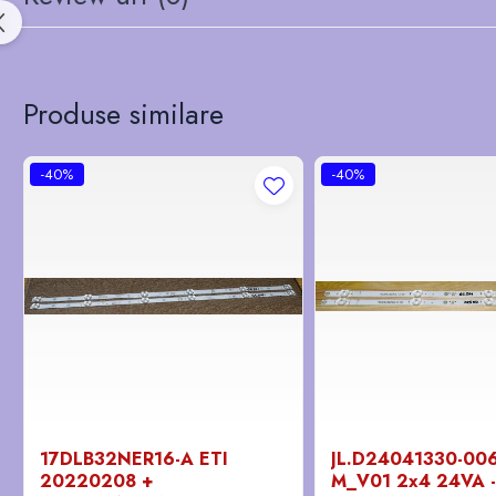
Produse similare
-40%
-40%
17DLB32NER16-A ETI
JL.D24041330-00
20220208 +
M_V01 2x4 24VA - 