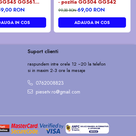
GG545 GG561
- pozitia GG504 GG542
GG663 GG664
59,00 RON
69,00 RON
99,00 RON
AUGA IN COS
ADAUGA IN COS
Suport clienti
raspundem intre orele 12 ~20 la telefon
si in maxim 2-3 ore la mesaje
0762008823
piesetv.ro@gmail.com