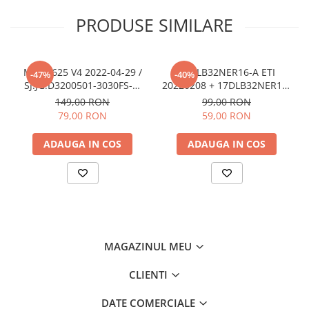
PRODUSE SIMILARE
MS-L4625 V4 2022-04-29 /
17DLB32NER16-A ETI
-47%
-40%
SJ.JG.D3200501-3030FS-M
20220208 + 17DLB32NER16-
1.14.JHMD320001 210827 -
B ETI 0220208 benzi /
149,00 RON
99,00 RON
pozitia PX306 PX308 PX309
barete led ieftine - pozitia
79,00 RON
59,00 RON
GG46
PX746 GG07 GG301 GG406
ADAUGA IN COS
ADAUGA IN COS
MAGAZINUL MEU
CLIENTI
DATE COMERCIALE