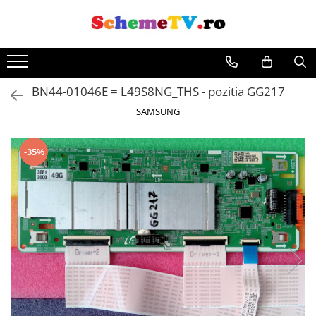
BN44-01046E = L49S8NG_THS - pozitia GG217
SAMSUNG
-35%