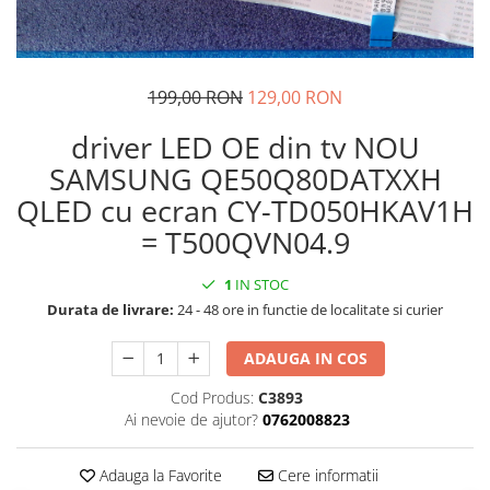
199,00 RON
129,00 RON
driver LED OE din tv NOU
SAMSUNG QE50Q80DATXXH
QLED cu ecran CY-TD050HKAV1H
= T500QVN04.9
1
IN STOC
Durata de livrare:
24 - 48 ore in functie de localitate si curier
ADAUGA IN COS
Cod Produs:
C3893
Ai nevoie de ajutor?
0762008823
Adauga la Favorite
Cere informatii