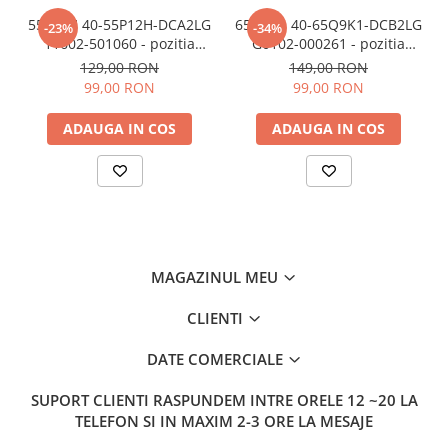
55P12H 40-55P12H-DCA2LG
65Q9K1 40-65Q9K1-DCB2LG
-23%
-34%
11602-501060 - pozitia
G0102-000261 - pozitia
GG517 GG917
GG522
129,00 RON
149,00 RON
99,00 RON
99,00 RON
ADAUGA IN COS
ADAUGA IN COS
MAGAZINUL MEU
CLIENTI
DATE COMERCIALE
SUPORT CLIENTI
RASPUNDEM INTRE ORELE 12 ~20 LA
TELEFON SI IN MAXIM 2-3 ORE LA MESAJE