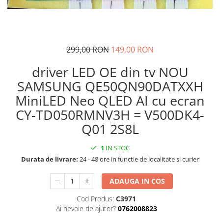
299,00 RON
149,00 RON
driver LED OE din tv NOU
SAMSUNG QE50QN90DATXXH
MiniLED Neo QLED AI cu ecran
CY-TD050RMNV3H = V500DK4-
Q01 2S8L
1
IN STOC
Durata de livrare:
24 - 48 ore in functie de localitate si curier
ADAUGA IN COS
Cod Produs:
C3971
Ai nevoie de ajutor?
0762008823