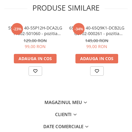
PRODUSE SIMILARE
55P12H 40-55P12H-DCA2LG
65Q9K1 40-65Q9K1-DCB2LG
-23%
-34%
11602-501060 - pozitia
G0102-000261 - pozitia
GG517 GG917
GG522
129,00 RON
149,00 RON
99,00 RON
99,00 RON
ADAUGA IN COS
ADAUGA IN COS
MAGAZINUL MEU
CLIENTI
DATE COMERCIALE