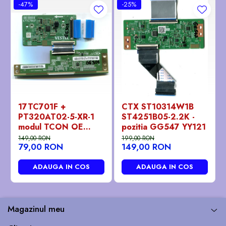
-47%
-25%
17TC701F +
CTX ST10314W1B
PT320AT02-5-XR-1
ST4251B05-2.2K -
modul TCON OE
pozitia GG547 YY121
ieftin - pozitia PX536
149,00 RON
199,00 RON
79,00 RON
149,00 RON
PX539 PX746 GG07
GG301 GG406
GG822
ADAUGA IN COS
ADAUGA IN COS
Magazinul meu