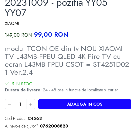
20231009 - pozitia YY05
YY07
XIAOMI
99,00 RON
149,00 RON
modul TCON OE din tv NOU XIAOMI
TV L43MB-FPEU QLED 4K Fire TV cu
ecran L43MB-FPEU-CSOT = ST4251D02-
1 Ver.2.4
2
IN STOC
Durata de livrare:
24 - 48 ore in functie de localitate si curier
ADAUGA IN COS
Cod Produs:
C4563
Ai nevoie de ajutor?
0762008823