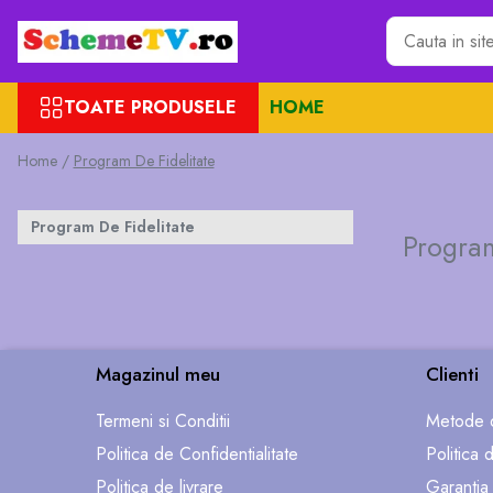
Toate Produsele
TOATE PRODUSELE
HOME
Placi de baza
Sursa alimentare
Home /
Program De Fidelitate
Seturi Benzi LED
Revista Service TV
Program De Fidelitate
Module TCON
Program
Driver LED
Diverse
Magazinul meu
Clienti
Termeni si Conditii
Metode d
Politica de Confidentialitate
Politica 
Politica de livrare
Garantia