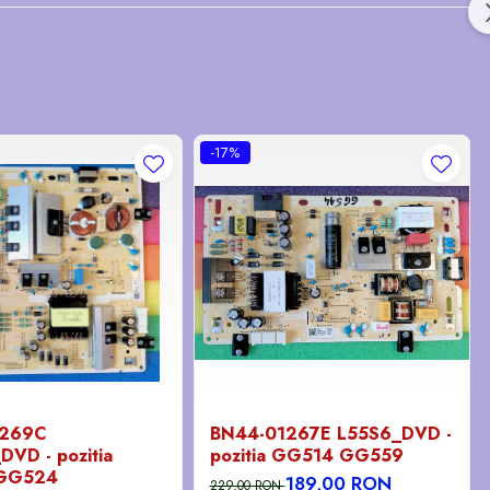
-17%
1269C
BN44-01267E L55S6_DVD -
VD - pozitia
pozitia GG514 GG559
GG524
189,00 RON
229,00 RON