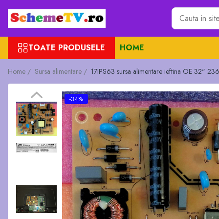
Toate Produsele
TOATE PRODUSELE
HOME
Placi de baza
Sursa alimentare
Home /
Sursa alimentare /
17IPS63 sursa alimentare ieftina OE 32
Seturi Benzi LED
Revista Service TV
-34%
Module TCON
Driver LED
Diverse