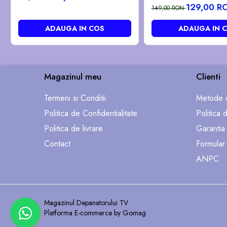
pozitia GB101
129,00 R
149,00 RON
ADAUGA IN COS
ADAUGA IN 
Magazinul meu
Clienti
Termeni si Conditii
Metode d
Politica de Confidentialitate
Politica 
Politica de livrare
Garantia
Contact
Formular
ANPC
Magazinul Depanatorului TV
Platforma E-commerce by Gomag