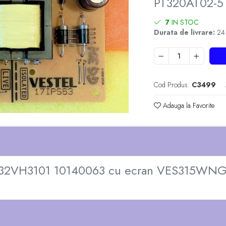
PT320AT02-5 
7
IN STOC
Durata de livrare:
24 -
Cod Produs:
C3499
Adauga la Favorite
LT-32VH3101 10140063 cu ecran VES315WNG