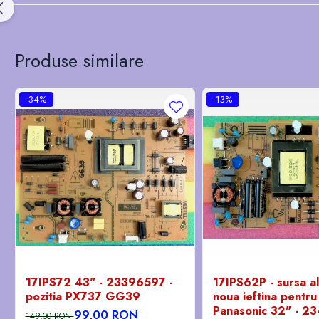
Produse similare
-34%
-13%
17IPS72 43" - 23396597 -
17IPS62P - sursa a
pozitia PX737 GG39
noua ieftina pentru
Panasonic 32" - 2
99,00 RON
149,00 RON