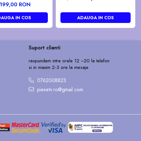
199,00 RON
AUGA IN COS
ADAUGA IN COS
Suport clienti
raspundem intre orele 12 ~20 la telefon
si in maxim 2-3 ore la mesaje
0762008823
piesetv.ro@gmail.com