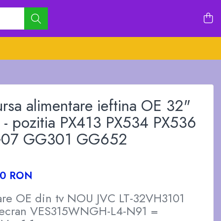
rsa alimentare ieftina OE 32"
- pozitia PX413 PX534 PX536
G07 GG301 GG652
00 RON
tare OE din tv NOU JVC LT-32VH3101
 ecran VES315WNGH-L4-N91 =