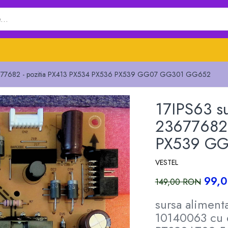
" 23677682 - pozitia PX413 PX534 PX536 PX539 GG07 GG301 GG652
17IPS63 su
23677682 
PX539 G
VESTEL
99,
149,00 RON
sursa alimen
10140063 cu