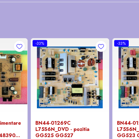
-33%
-33%
limentare
BN44-01269C
BN44-0
L75S6N_DVD - pozitia
L75S6N_D
3483906 -
GG525 GG527
GG523 