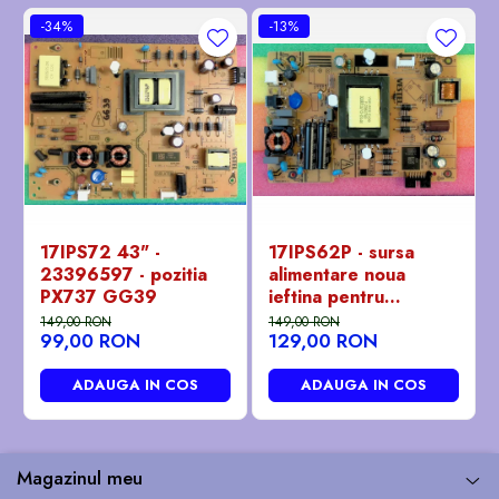
-34%
-13%
17IPS72 43" -
17IPS62P - sursa
23396597 - pozitia
alimentare noua
PX737 GG39
ieftina pentru
Panasonic 32" -
149,00 RON
149,00 RON
99,00 RON
129,00 RON
23483906 - pozitia
GB101
ADAUGA IN COS
ADAUGA IN COS
Magazinul meu