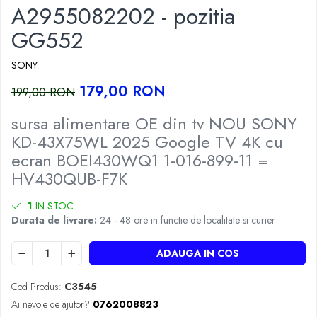
A2955082202 - pozitia
GG552
SONY
179,00 RON
199,00 RON
sursa alimentare OE din tv NOU SONY
KD-43X75WL 2025 Google TV 4K cu
ecran BOEI430WQ1 1-016-899-11 =
HV430QUB-F7K
1
IN STOC
Durata de livrare:
24 - 48 ore in functie de localitate si curier
ADAUGA IN COS
Cod Produs:
C3545
Ai nevoie de ajutor?
0762008823