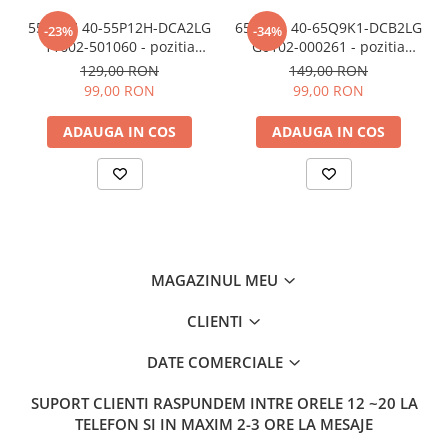
55P12H 40-55P12H-DCA2LG
65Q9K1 40-65Q9K1-DCB2LG
-23%
-34%
11602-501060 - pozitia
G0102-000261 - pozitia
GG517 GG917
GG522
129,00 RON
149,00 RON
99,00 RON
99,00 RON
ADAUGA IN COS
ADAUGA IN COS
MAGAZINUL MEU
CLIENTI
DATE COMERCIALE
SUPORT CLIENTI
RASPUNDEM INTRE ORELE 12 ~20 LA
TELEFON SI IN MAXIM 2-3 ORE LA MESAJE