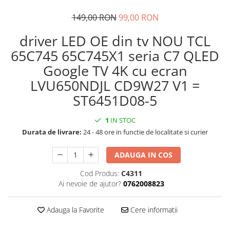
149,00 RON
99,00 RON
driver LED OE din tv NOU TCL
65C745 65C745X1 seria C7 QLED
Google TV 4K cu ecran
LVU650NDJL CD9W27 V1 =
ST6451D08-5
1
IN STOC
Durata de livrare:
24 - 48 ore in functie de localitate si curier
ADAUGA IN COS
Cod Produs:
C4311
Ai nevoie de ajutor?
0762008823
Adauga la Favorite
Cere informatii