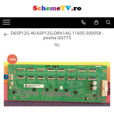
Toate Produsele
Placi de baza
D65P12G 40-65P12G-DRA1AG 11605-500058 -
Sursa alimentare
pozitia GG773
Seturi Benzi LED
TCL
Revista Service TV
Module TCON
-34%
Driver LED
Diverse