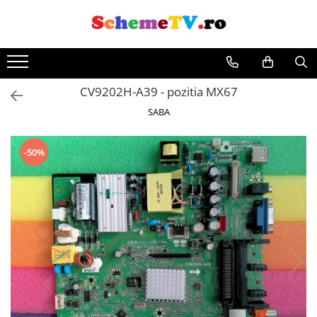
Toate Produsele
Placi de baza
CV9202H-A39 - pozitia MX67
Sursa alimentare
SABA
Seturi Benzi LED
Revista Service TV
Module TCON
-50%
Driver LED
Diverse