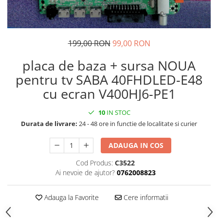
199,00 RON
99,00 RON
placa de baza + sursa NOUA
pentru tv SABA 40FHDLED-E48
cu ecran V400HJ6-PE1
10
IN STOC
Durata de livrare:
24 - 48 ore in functie de localitate si curier
ADAUGA IN COS
Cod Produs:
C3522
Ai nevoie de ajutor?
0762008823
Adauga la Favorite
Cere informatii