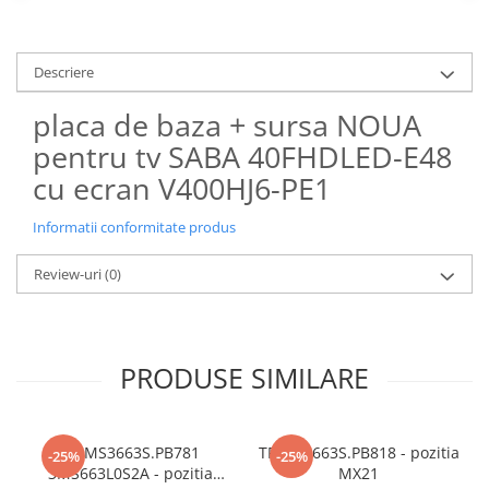
Descriere
placa de baza + sursa NOUA
pentru tv SABA 40FHDLED-E48
cu ecran V400HJ6-PE1
Informatii conformitate produs
Review-uri
(0)
PRODUSE SIMILARE
TP.MS3663S.PB781
TP.MS3663S.PB818 - pozitia
-25%
-25%
3MS663L0S2A - pozitia
MX21