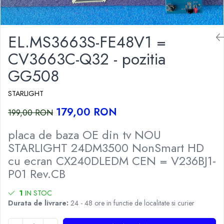
EL.MS3663S-FE48V1 =
CV3663C-Q32 - pozitia
GG508
STARLIGHT
179,00 RON
199,00 RON
placa de baza OE din tv NOU
STARLIGHT 24DM3500 NonSmart HD
cu ecran CX240DLEDM CEN = V236BJ1-
P01 Rev.CB
1
IN STOC
Durata de livrare:
24 - 48 ore in functie de localitate si curier