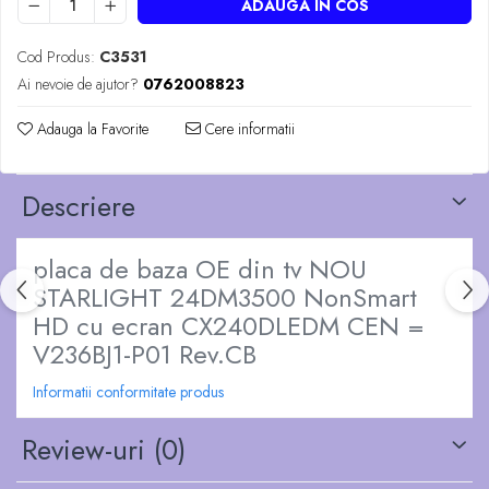
ADAUGA IN COS
Cod Produs:
C3531
Ai nevoie de ajutor?
0762008823
Adauga la Favorite
Cere informatii
Descriere
placa de baza OE din tv NOU
STARLIGHT 24DM3500 NonSmart
HD cu ecran CX240DLEDM CEN =
V236BJ1-P01 Rev.CB
Informatii conformitate produs
Review-uri
(0)