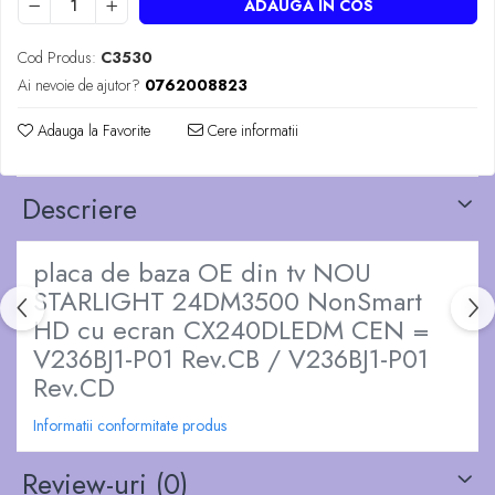
ADAUGA IN COS
Cod Produs:
C3530
Ai nevoie de ajutor?
0762008823
Adauga la Favorite
Cere informatii
Descriere
placa de baza OE din tv NOU
STARLIGHT 24DM3500 NonSmart
HD cu ecran CX240DLEDM CEN =
V236BJ1-P01 Rev.CB / V236BJ1-P01
Rev.CD
Informatii conformitate produs
Review-uri
(0)