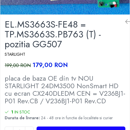
EL.MS3663S-FE48 =
TP.MS3663S.PB763 (T) -
pozitia GG507
STARLIGHT
179,00 RON
199,00 RON
placa de baza OE din tv NOU
STARLIGHT 24DM3500 NonSmart HD
cu ecran CX240DLEDM CEN = V236BJ1-
P01 Rev.CB / V236BJ1-P01 Rev.CD
1
IN STOC
Durata de livrare:
24 - 48 ore in functie de localitate si curier