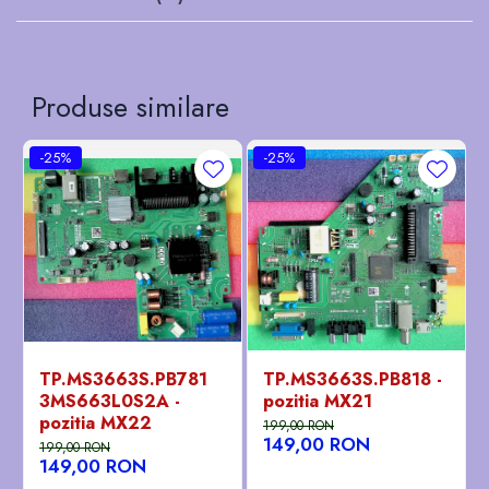
Produse similare
-25%
-25%
TP.MS3663S.PB781
TP.MS3663S.PB818 -
3MS663L0S2A -
pozitia MX21
pozitia MX22
199,00 RON
149,00 RON
199,00 RON
149,00 RON