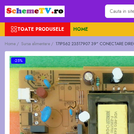
Toate Produsele
TOATE PRODUSELE
HOME
Placi de baza
Sursa alimentare
Home /
Sursa alimentare /
17IPS62 23517907 39" CONECTARE DIRECT
Seturi Benzi LED
Revista Service TV
-25%
Module TCON
Driver LED
Diverse