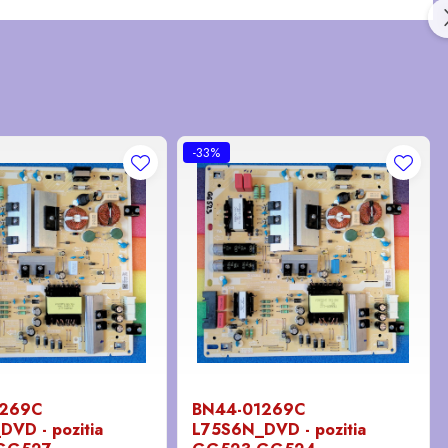
-33%
1269C
BN44-01269C
VD - pozitia
L75S6N_DVD - pozitia