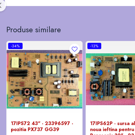
Produse similare
-34%
-13%
17IPS72 43" - 23396597 -
17IPS62P - sursa a
pozitia PX737 GG39
noua ieftina pentru