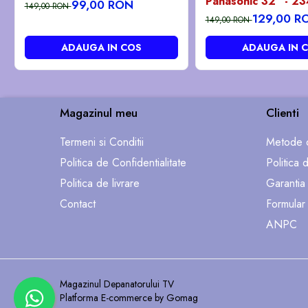
Panasonic 32" - 2
99,00 RON
149,00 RON
pozitia GB101
129,00 R
149,00 RON
ADAUGA IN COS
ADAUGA IN 
Magazinul meu
Clienti
Termeni si Conditii
Metode d
Politica de Confidentialitate
Politica 
Politica de livrare
Garantia
Contact
Formular
ANPC
Magazinul Depanatorului TV
Platforma E-commerce by Gomag