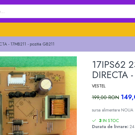
A - 17MB211 - pozitia GB211
17IPS62 
DIRECTA -
VESTEL
149
199,00 RON
sursa alimentare NOUA
3
IN STOC
Durata de livrare:
24 -