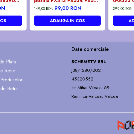
3483906 -
pozitia PX413 PX534 PX536
GG525 
PX539 GG07 GG301
ON
99,00 RON
149,00 RON
299,00 RON
GG652
COS
ADAUGA IN COS
AD
Date comerciale
e Plata
SCHEMETV SRL
J38/1280/2021
de Retur
45320552
 Produselor
str Mihai Viteazu 69
 de Retur
Ramnicu-Valcea, Valcea