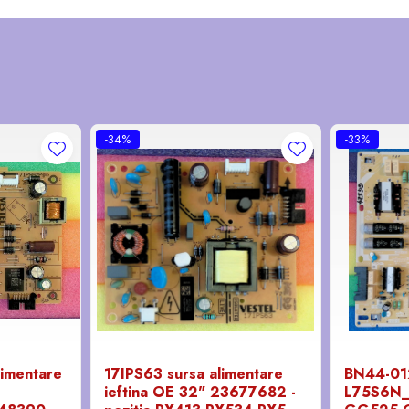
-34%
-33%
limentare
17IPS63 sursa alimentare
BN44-0
ieftina OE 32" 23677682 -
L75S6N_D