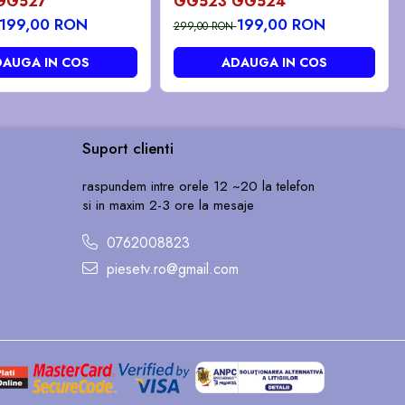
GG527
GG523 GG524
199,00 RON
199,00 RON
299,00 RON
AUGA IN COS
ADAUGA IN COS
Suport clienti
raspundem intre orele 12 ~20 la telefon
si in maxim 2-3 ore la mesaje
0762008823
piesetv.ro@gmail.com