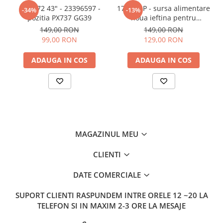
17IPS72 43" - 23396597 -
17IPS62P - sursa alimentare
-34%
-13%
pozitia PX737 GG39
noua ieftina pentru
Panasonic 32" - 23483906 -
149,00 RON
149,00 RON
pozitia GB101
99,00 RON
129,00 RON
ADAUGA IN COS
ADAUGA IN COS
MAGAZINUL MEU
CLIENTI
DATE COMERCIALE
SUPORT CLIENTI
RASPUNDEM INTRE ORELE 12 ~20 LA
TELEFON SI IN MAXIM 2-3 ORE LA MESAJE