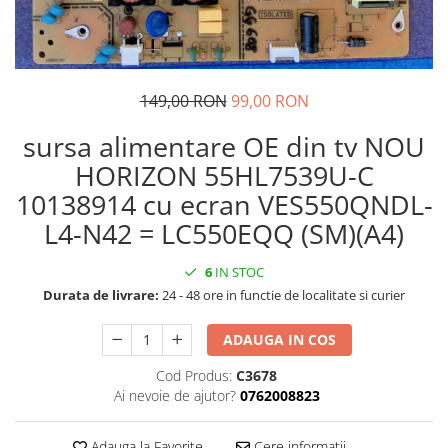
149,00 RON
99,00 RON
sursa alimentare OE din tv NOU
HORIZON 55HL7539U-C
10138914 cu ecran VES550QNDL-
L4-N42 = LC550EQQ (SM)(A4)
6
IN STOC
Durata de livrare:
24 - 48 ore in functie de localitate si curier
ADAUGA IN COS
Cod Produs:
C3678
Ai nevoie de ajutor?
0762008823
Adauga la Favorite
Cere informatii