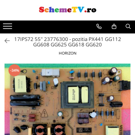
Toate Produsele
Placi de baza
17IPS72 55" 23776300 - pozitia PX441 GG112
Sursa alimentare
GG608 GG625 GG618 GG620
Seturi Benzi LED
HORIZON
Revista Service TV
Module TCON
-34%
Driver LED
Diverse