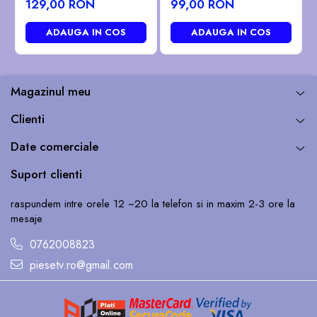
129,00 RON
99,00 RON
23483906 - pozitia
PX536 PX539 GG07
GB101
GG301 GG652
ADAUGA IN COS
ADAUGA IN COS
Magazinul meu
Clienti
Date comerciale
Suport clienti
raspundem intre orele 12 ~20 la telefon si in maxim 2-3 ore la
mesaje
0762008823
piesetv.ro@gmail.com