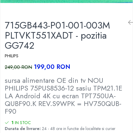
715GB443-P01-001-003M
PLTVKT551XADT - pozitia
GG742
PHILIPS
199,00 RON
249,00 RON
sursa alimentare OE din tv NOU
PHILIPS 75PUS8536-12 sasiu TPM21.1E
LA Android 4K cu ecran TPT750UA-
QUBF90.K REV.S9WPK = HV750QUB-
F90
1
IN STOC
Durata de livrare:
24 - 48 ore in functie de localitate si curier