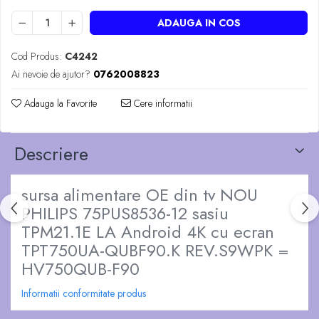
ADAUGA IN COS
Cod Produs:
C4242
Ai nevoie de ajutor?
0762008823
Adauga la Favorite
Cere informatii
Descriere
sursa alimentare OE din tv NOU
PHILIPS 75PUS8536-12 sasiu
TPM21.1E LA Android 4K cu ecran
TPT750UA-QUBF90.K REV.S9WPK =
HV750QUB-F90
Informatii conformitate produs