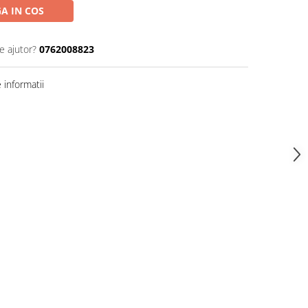
A IN COS
e ajutor?
0762008823
informatii