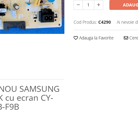
ADAUG
Cod Produs:
C4290
Ai nevoie d
Adauga la Favorite
Cere 
tv NOU SAMSUNG
cu ecran CY-
-F9B