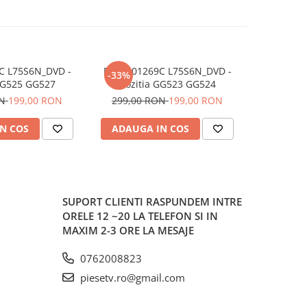
C L75S6N_DVD -
BN44-01269C L75S6N_DVD -
BN44-01
-33%
-17%
GG525 GG527
pozitia GG523 GG524
pozit
ON
199,00 RON
299,00 RON
199,00 RON
229,00
N COS
ADAUGA IN COS
ADAUG
SUPORT CLIENTI
RASPUNDEM INTRE
ORELE 12 ~20 LA TELEFON SI IN
MAXIM 2-3 ORE LA MESAJE
0762008823
piesetv.ro@gmail.com