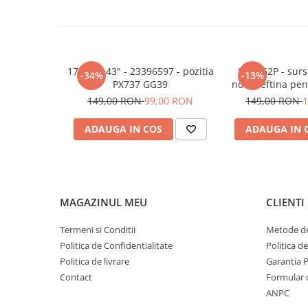
17IPS72 43" - 23396597 - pozitia
17IPS62P - sur
-34%
-13%
PX737 GG39
noua ieftina pe
32" - 23483906 -
149,00 RON
99,00 RON
149,00 RON
1
ADAUGA IN COS
ADAUGA IN 
MAGAZINUL MEU
CLIENTI
Termeni si Conditii
Metode de
Politica de Confidentialitate
Politica d
Politica de livrare
Garantia 
Contact
Formular 
ANPC