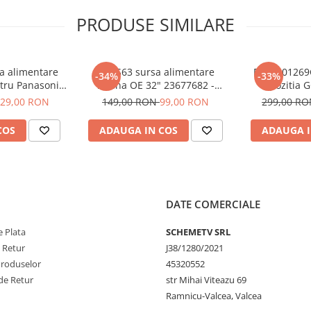
PRODUSE SIMILARE
sa alimentare
17IPS63 sursa alimentare
BN44-01269
-34%
-33%
ntru Panasonic
ieftina OE 32" 23677682 -
pozitia 
 pozitia GB101
pozitia PX413 PX534 PX536
29,00 RON
149,00 RON
99,00 RON
299,00 R
PX539 GG07 GG301 GG652
COS
ADAUGA IN COS
ADAUGA I
DATE COMERCIALE
 Plata
SCHEMETV SRL
e Retur
J38/1280/2021
Produselor
45320552
de Retur
str Mihai Viteazu 69
Ramnicu-Valcea, Valcea