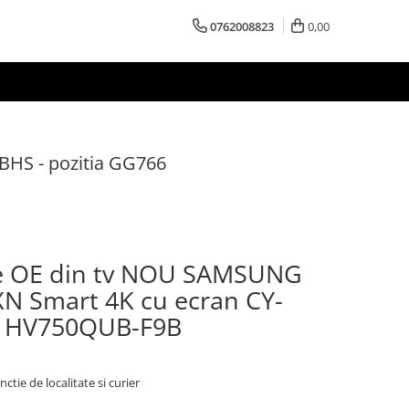
0762008823
0,00
HS - pozitia GG766
re OE din tv NOU SAMSUNG
 Smart 4K cu ecran CY-
 HV750QUB-F9B
nctie de localitate si curier