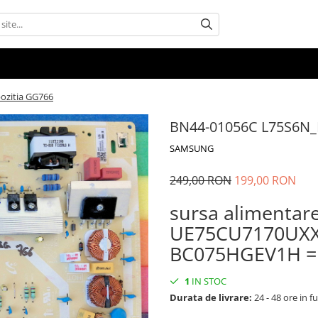
ozitia GG766
BN44-01056C L75S6N_B
SAMSUNG
249,00 RON
199,00 RON
sursa alimenta
UE75CU7170UXXN
BC075HGEV1H =
1
IN STOC
Durata de livrare:
24 - 48 ore in fu