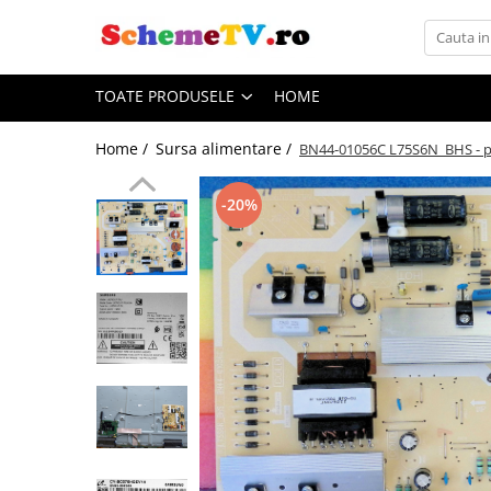
Toate Produsele
TOATE PRODUSELE
HOME
Placi de baza
Sursa alimentare
Home /
Sursa alimentare /
BN44-01056C L75S6N_BHS - p
Seturi Benzi LED
Revista Service TV
-20%
Module TCON
Driver LED
Diverse