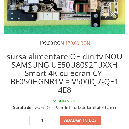
199,00 RON
179,00 RON
sursa alimentare OE din tv NOU
SAMSUNG UE50U8092FUXXH
Smart 4K cu ecran CY-
BF050HGNR1V = V500DJ7-QE1
4E8
4
IN STOC
Durata de livrare:
24 - 48 ore in functie de localitate si curier
ADAUGA IN COS