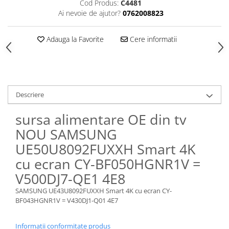
Cod Produs:
C4481
Ai nevoie de ajutor?
0762008823
Adauga la Favorite
Cere informatii
Descriere
sursa alimentare OE din tv
NOU SAMSUNG
UE50U8092FUXXH Smart 4K
cu ecran CY-BF050HGNR1V =
V500DJ7-QE1 4E8
SAMSUNG UE43U8092FUXXH Smart 4K cu ecran CY-
BF043HGNR1V = V430DJ1-Q01 4E7
Informatii conformitate produs