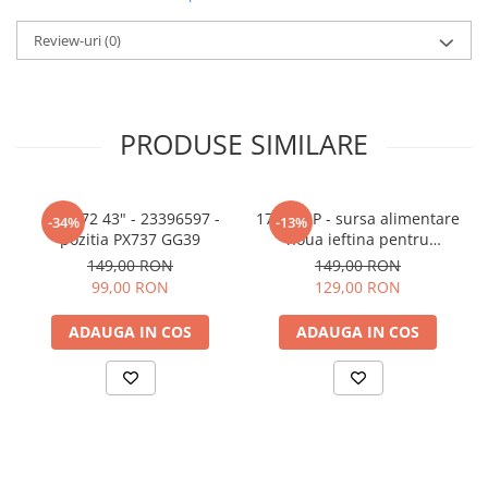
Review-uri
(0)
PRODUSE SIMILARE
17IPS72 43" - 23396597 -
17IPS62P - sursa alimentare
-34%
-13%
pozitia PX737 GG39
noua ieftina pentru
Panasonic 32" - 23483906 -
149,00 RON
149,00 RON
pozitia GB101
99,00 RON
129,00 RON
ADAUGA IN COS
ADAUGA IN COS