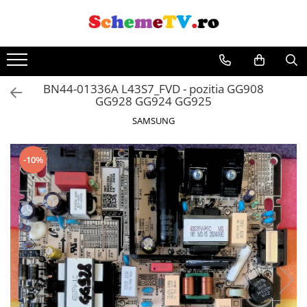
Toate Produsele
Placi de baza
BN44-01336A L43S7_FVD - pozitia GG908
Sursa alimentare
GG928 GG924 GG925
Seturi Benzi LED
SAMSUNG
Revista Service TV
Module TCON
-10%
Driver LED
Diverse