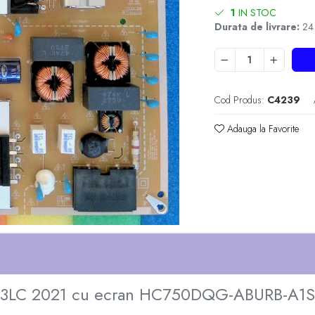
1
IN STOC
Durata de livrare:
24 -
Cod Produs:
C4239
Adauga la Favorite
5003LC 2021 cu ecran HC750DQG-ABURB-A