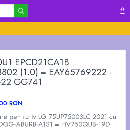
0U1 EPCD21CA1B
802 (1.0) = EAY65769222 -
IG22 GG741
,00 RON
tare pentru tv LG 75UP75003LC 2021 cu
0DQG-ABURB-A1S1 = HV750QUB-F9D