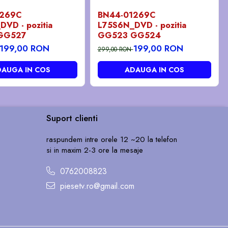
1269C
BN44-01269C
VD - pozitia
L75S6N_DVD - pozitia
GG527
GG523 GG524
199,00 RON
199,00 RON
299,00 RON
AUGA IN COS
ADAUGA IN COS
Suport clienti
raspundem intre orele 12 ~20 la telefon
si in maxim 2-3 ore la mesaje
0762008823
piesetv.ro@gmail.com