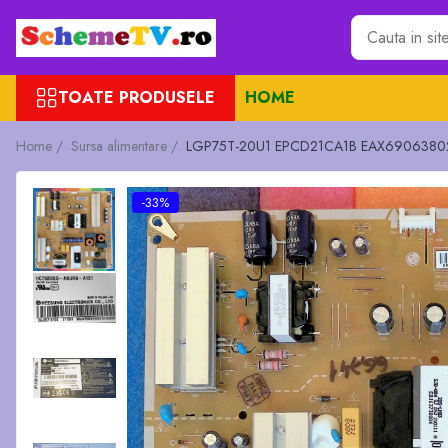
Toate Produsele
TOATE PRODUSELE
HOME
Placi de baza
Sursa alimentare
Home /
Sursa alimentare /
LGP75T-20U1 EPCD21CA1B EAX69063802 (
Seturi Benzi LED
Revista Service TV
-33%
Module TCON
Driver LED
Diverse