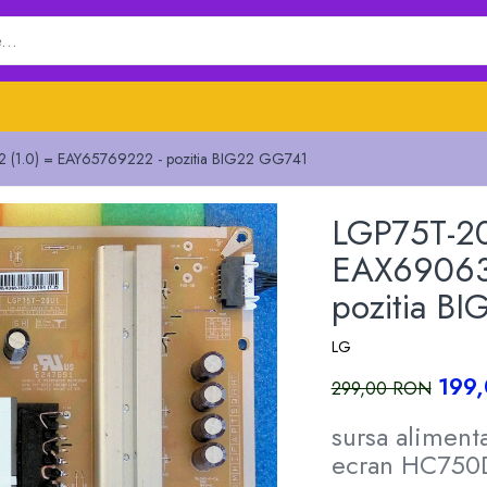
1.0) = EAY65769222 - pozitia BIG22 GG741
LGP75T-2
EAX69063
pozitia B
LG
199
299,00 RON
sursa alimen
ecran HC75