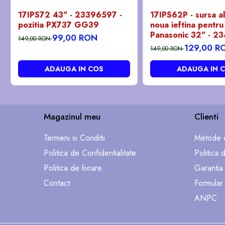
17IPS72 43" - 23396597 -
17IPS62P - sursa a
pozitia PX737 GG39
noua ieftina pentru
Panasonic 32" - 2
99,00 RON
149,00 RON
pozitia GB101
129,00 R
149,00 RON
ADAUGA IN COS
ADAUGA IN 
Magazinul meu
Clienti
Termeni si Conditii
Metode d
Politica de Confidentialitate
Politica 
Politica de livrare
Garantia
Contact
Formular
ANPC