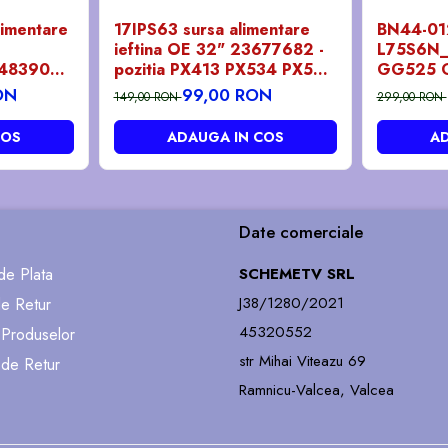
limentare
17IPS63 sursa alimentare
BN44-0
ieftina OE 32" 23677682 -
L75S6N_D
3483906 -
pozitia PX413 PX534 PX536
GG525 
PX539 GG07 GG301
ON
99,00 RON
149,00 RON
299,00 RON
GG652
COS
ADAUGA IN COS
AD
Date comerciale
e Plata
SCHEMETV SRL
J38/1280/2021
de Retur
45320552
 Produselor
str Mihai Viteazu 69
 de Retur
Ramnicu-Valcea, Valcea