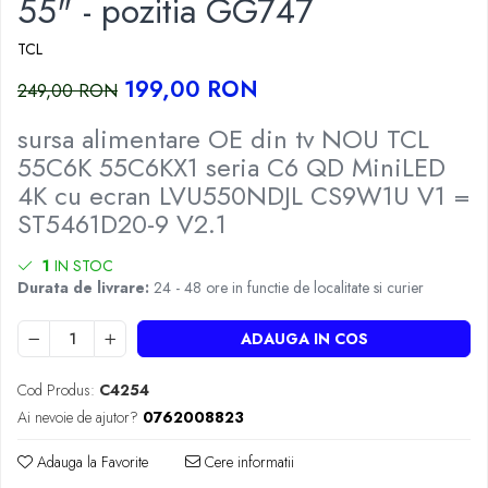
55" - pozitia GG747
TCL
199,00 RON
249,00 RON
sursa alimentare OE din tv NOU TCL
55C6K 55C6KX1 seria C6 QD MiniLED
4K cu ecran LVU550NDJL CS9W1U V1 =
ST5461D20-9 V2.1
1
IN STOC
Durata de livrare:
24 - 48 ore in functie de localitate si curier
ADAUGA IN COS
Cod Produs:
C4254
Ai nevoie de ajutor?
0762008823
Adauga la Favorite
Cere informatii