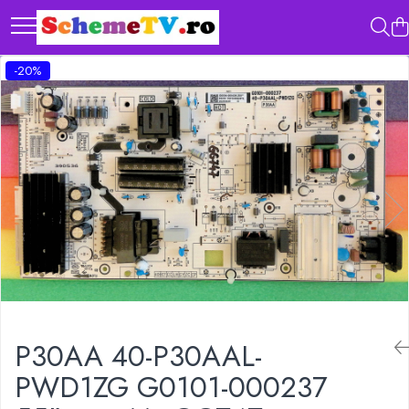
-20%
P30AA 40-P30AAL-
PWD1ZG G0101-000237