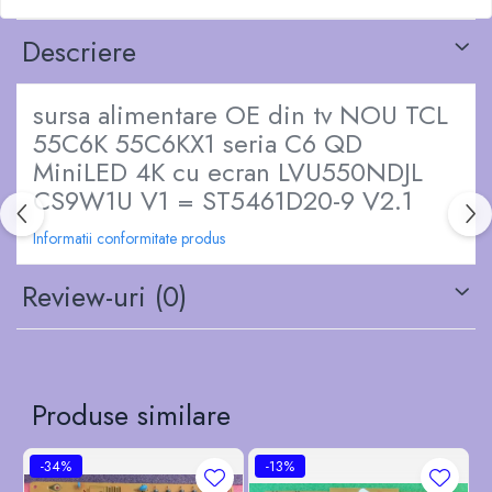
Descriere
sursa alimentare OE din tv NOU TCL
55C6K 55C6KX1 seria C6 QD
MiniLED 4K cu ecran LVU550NDJL
CS9W1U V1 = ST5461D20-9 V2.1
Informatii conformitate produs
Review-uri
(0)
Produse similare
-34%
-13%