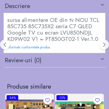
Descriere
sursa alimentare OE din tv NOU TCL
85C735 85C735X2 seria C7 QLED
Google TV cu ecran LVU850NDJL
KD9W02 V1 = PT850GT02-1 Ver.1.0
Informatii conformitate produs
Review-uri
(0)
Produse similare
-34%
-13%