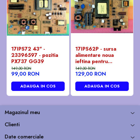
17IPS72 43" -
17IPS62P - sursa
23396597 - pozitia
alimentare noua
PX737 GG39
ieftina pentru
Panasonic 32" -
149,00 RON
149,00 RON
99,00 RON
129,00 RON
23483906 - pozitia
GB101
ADAUGA IN COS
ADAUGA IN COS
Magazinul meu
Clienti
Date comerciale