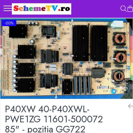
-20%
P40XW 40-P40XWL-
PWE1ZG 11601-500072
85" - pozitia GG722