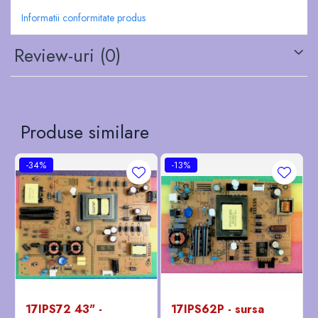
Informatii conformitate produs
Review-uri
(0)
Produse similare
-34%
-13%
17IPS72 43" -
17IPS62P - sursa