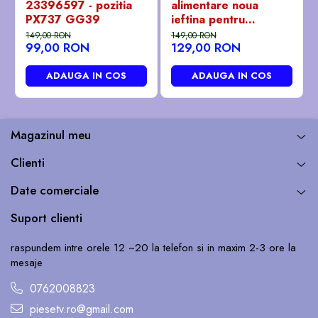
23396597 - pozitia
alimentare noua
PX737 GG39
ieftina pentru
Panasonic 32" -
149,00 RON
149,00 RON
99,00 RON
129,00 RON
23483906 - pozitia
GB101
ADAUGA IN COS
ADAUGA IN COS
Magazinul meu
Clienti
Date comerciale
Suport clienti
raspundem intre orele 12 ~20 la telefon si in maxim 2-3 ore la
mesaje
0762008823
piesetv.ro@gmail.com