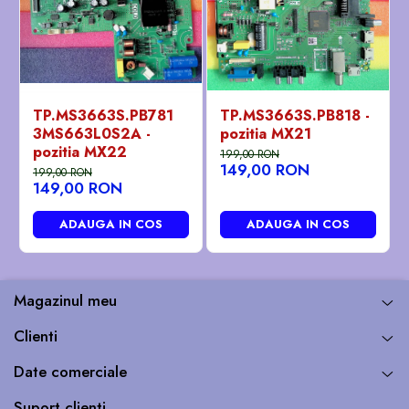
TP.MS3663S.PB781
TP.MS3663S.PB818 -
3MS663L0S2A -
pozitia MX21
pozitia MX22
199,00 RON
149,00 RON
199,00 RON
149,00 RON
ADAUGA IN COS
ADAUGA IN COS
Magazinul meu
Clienti
Date comerciale
Suport clienti