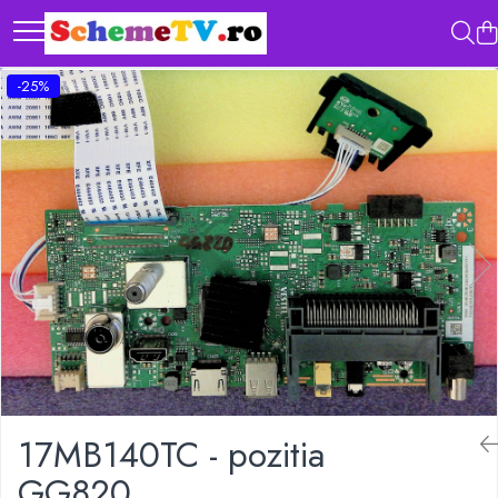
-25%
17MB140TC - pozitia
GG820