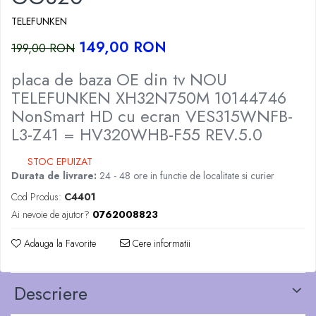
TELEFUNKEN
149,00 RON
199,00 RON
placa de baza OE din tv NOU
TELEFUNKEN XH32N750M 10144746
NonSmart HD cu ecran VES315WNFB-
L3-Z41 = HV320WHB-F55 REV.5.0
STOC EPUIZAT
Durata de livrare:
24 - 48 ore in functie de localitate si curier
Cod Produs:
C4401
Ai nevoie de ajutor?
0762008823
Adauga la Favorite
Cere informatii
Descriere