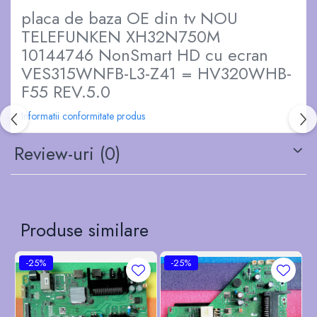
placa de baza OE din tv NOU
TELEFUNKEN XH32N750M
10144746 NonSmart HD cu ecran
VES315WNFB-L3-Z41 = HV320WHB-
F55 REV.5.0
Informatii conformitate produs
Review-uri
(0)
Produse similare
-25%
-25%