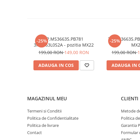
TP.MS3663S.PB781
TP.MS3663S.PB8
-25%
-25%
3MS663L0S2A - pozitia MX22
MX2
199,00 RON
149,00 RON
199,00 RON
1
ADAUGA IN COS
ADAUGA IN 
MAGAZINUL MEU
CLIENTI
Termeni si Conditii
Metode de
Politica de Confidentialitate
Politica d
Politica de livrare
Garantia 
Contact
Formular 
ANPC