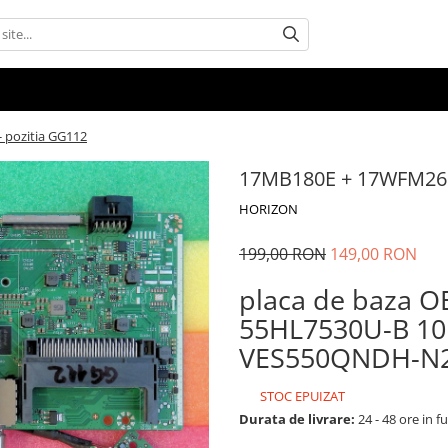
pozitia GG112
17MB180E + 17WFM26 
HORIZON
199,00 RON
149,00 RON
placa de baza 
55HL7530U-B 10
VES550QNDH-N2-
STOC EPUIZAT
Durata de livrare:
24 - 48 ore in fu