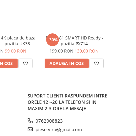
4K placa de baza
17MB181 SMART HD Ready -
B
-30%
-13%
a - pozitia UK33
pozitia PX714
KANT_SU
03231A
ON
99,00 RON
199,00 RON
139,00 RON
399,00
WCD730M
pozit
N COS
ADAUGA IN COS
ADAUG
SUPORT CLIENTI
RASPUNDEM INTRE
ORELE 12 ~20 LA TELEFON SI IN
MAXIM 2-3 ORE LA MESAJE
0762008823
piesetv.ro@gmail.com