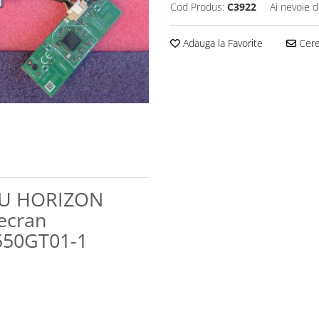
Cod Produs:
C3922
Ai nevoie d
Adauga la Favorite
Cere 
NOU HORIZON
ecran
550GT01-1