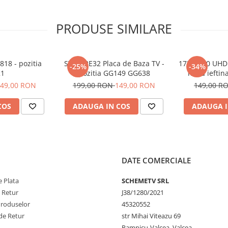
PRODUSE SIMILARE
18 - pozitia
STV512E32 Placa de Baza TV -
17MB100 UHD 
-25%
-34%
1
pozitia GG149 GG638
noua ieftin
49,00 RON
199,00 RON
149,00 RON
149,00 R
COS
ADAUGA IN COS
ADAUGA I
DATE COMERCIALE
 Plata
SCHEMETV SRL
e Retur
J38/1280/2021
Produselor
45320552
de Retur
str Mihai Viteazu 69
Ramnicu-Valcea, Valcea