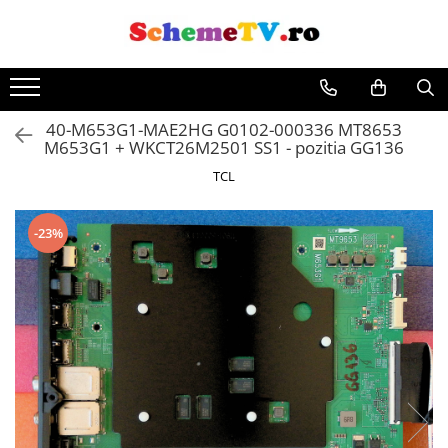
Toate Produsele
Placi de baza
40-M653G1-MAE2HG G0102-000336 MT8653
Sursa alimentare
M653G1 + WKCT26M2501 SS1 - pozitia GG136
Seturi Benzi LED
TCL
Revista Service TV
Module TCON
-23%
Driver LED
Diverse