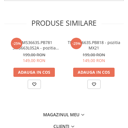
PRODUSE SIMILARE
TP.MS3663S.PB781
TP.MS3663S.PB818 - pozitia
-25%
-25%
3MS663L0S2A - pozitia
MX21
MX22
199,00 RON
199,00 RON
149,00 RON
149,00 RON
ADAUGA IN COS
ADAUGA IN COS
MAGAZINUL MEU
CLIENTI