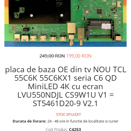
249,00 RON
199,00 RON
placa de baza OE din tv NOU TCL
55C6K 55C6KX1 seria C6 QD
MiniLED 4K cu ecran
LVU550NDJL CS9W1U V1 =
ST5461D20-9 V2.1
STOC EPUIZAT
Durata de livrare:
24 - 48 ore in functie de localitate si curier
Cod Produs:
C4253