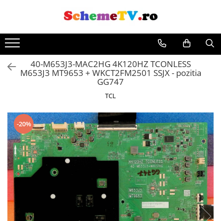
Toate Produsele
Placi de baza
40-M653J3-MAC2HG 4K120HZ TCONLESS
Sursa alimentare
M653J3 MT9653 + WKCT2FM2501 SSJX - pozitia
Seturi Benzi LED
GG747
Revista Service TV
TCL
Module TCON
Driver LED
-20%
Diverse