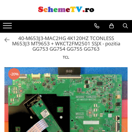
40-M653J3-MAC2HG 4K120HZ TCONLESS
M653J3 MT9653 + WKCT2FM2501 SSJX - pozitia
GG753 GG754 GG755 GG763
TCL
-20%