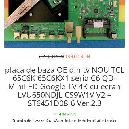
249,00 RON
199,00 RON
placa de baza OE din tv NOU TCL
65C6K 65C6KX1 seria C6 QD-
MiniLED Google TV 4K cu ecran
LVU650NDJL CS9W1V V2 =
ST6451D08-6 Ver.2.3
4
IN STOC
Durata de livrare:
24 - 48 ore in functie de localitate si curier