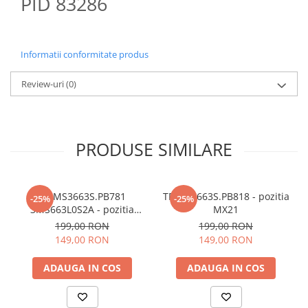
PID 83286
Informatii conformitate produs
Review-uri
(0)
PRODUSE SIMILARE
TP.MS3663S.PB781
TP.MS3663S.PB818 - pozitia
-25%
-25%
3MS663L0S2A - pozitia
MX21
MX22
199,00 RON
199,00 RON
149,00 RON
149,00 RON
ADAUGA IN COS
ADAUGA IN COS