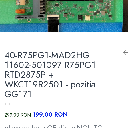
40-R75PG1-MAD2HG
11602-501097 R75PG1
RTD2875P +
WKCT19R2501 - pozitia
GG171
TCL
199,00 RON
299,00 RON
placa de baza OE din tv NOU TCL