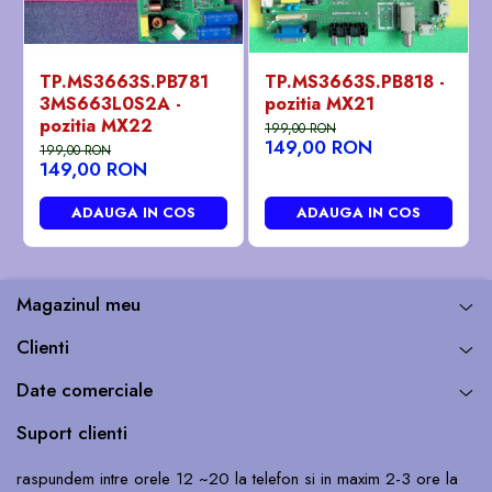
TP.MS3663S.PB781
TP.MS3663S.PB818 -
3MS663L0S2A -
pozitia MX21
pozitia MX22
199,00 RON
149,00 RON
199,00 RON
149,00 RON
ADAUGA IN COS
ADAUGA IN COS
Magazinul meu
Clienti
Date comerciale
Suport clienti
raspundem intre orele 12 ~20 la telefon si in maxim 2-3 ore la