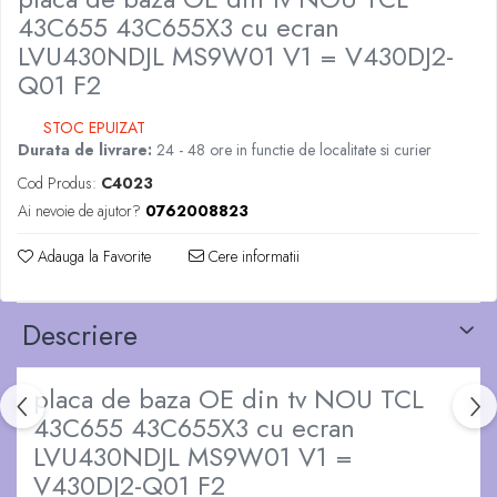
43C655 43C655X3 cu ecran
LVU430NDJL MS9W01 V1 = V430DJ2-
Q01 F2
STOC EPUIZAT
Durata de livrare:
24 - 48 ore in functie de localitate si curier
Cod Produs:
C4023
Ai nevoie de ajutor?
0762008823
Adauga la Favorite
Cere informatii
Descriere
placa de baza OE din tv NOU TCL
43C655 43C655X3 cu ecran
LVU430NDJL MS9W01 V1 =
V430DJ2-Q01 F2