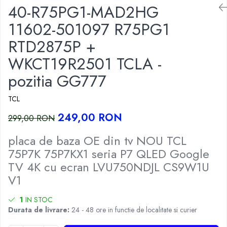
40-R75PG1-MAD2HG
11602-501097 R75PG1
RTD2875P +
WKCT19R2501 TCLA -
pozitia GG777
TCL
249,00 RON
299,00 RON
placa de baza OE din tv NOU TCL
75P7K 75P7KX1 seria P7 QLED Google
TV 4K cu ecran LVU750NDJL CS9W1U
V1
1
IN STOC
Durata de livrare:
24 - 48 ore in functie de localitate si curier