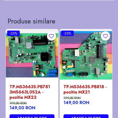
Produse similare
-25%
-25%
TP.MS3663S.PB781
TP.MS3663S.PB818 -
3MS663L0S2A -
pozitia MX21
pozitia MX22
199,00 RON
149,00 RON
199,00 RON
149,00 RON