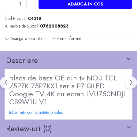
ADAUGA IN COS
Cod Produs:
C4318
Ai nevoie de ajutor?
0762008823
Adauga la Favorite
Cere informatii
Descriere
placa de baza OE din tv NOU TCL
75P7K 75P7KX1 seria P7 QLED
Google TV 4K cu ecran LVU750NDJL
CS9W1U V1
Informatii conformitate produs
Review-uri
(0)