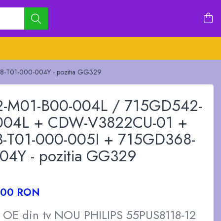
T01-000-004Y - pozitia GG329
-M01-B00-004L / 715GD542-
004L + CDW-V3822CU-01 +
-T01-000-005I + 715GD368-
04Y - pozitia GG329
,00 RON
a OE din tv NOU PHILIPS 55PUS8118-12