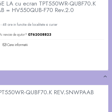
.6E LA cu ecran TPT550WR-QUBF70.K
 = HV550QUB-F70 Rev.2.0
 48 ore in functie de localitate si curier
Ai nevoie de ajutor?
0762008823
Cere informatii
an TPT550WR-QUBF70.K REV.SNWPAAB