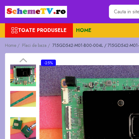
Toate Produsele
TOATE PRODUSELE
HOME
Placi de baza
Sursa alimentare
Home /
Placi de baza /
715GD542-M01-B00-004L / 715GD542-M01-
Seturi Benzi LED
Revista Service TV
-25%
Module TCON
Driver LED
Diverse