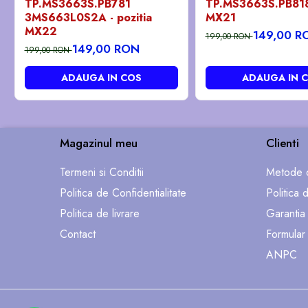
TP.MS3663S.PB781
TP.MS3663S.PB818 
3MS663L0S2A - pozitia
MX21
MX22
149,00 R
199,00 RON
149,00 RON
199,00 RON
ADAUGA IN COS
ADAUGA IN 
Magazinul meu
Clienti
Termeni si Conditii
Metode d
Politica de Confidentialitate
Politica 
Politica de livrare
Garantia
Contact
Formular
ANPC