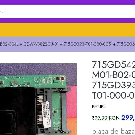
B02-004L + CDW-V3822CU-01 + 715GD393-T01-000-005I + 715GD368-
715GD542
M01-B02-
715GD393
T01-000-0
PHILIPS
299
399,00 RON
placa de baz