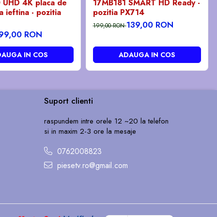
 UHD 4K placa de
17MB181 SMART HD Ready -
 ieftina - pozitia
pozitia PX714
139,00 RON
199,00 RON
99,00 RON
AUGA IN COS
ADAUGA IN COS
Suport clienti
raspundem intre orele 12 ~20 la telefon
si in maxim 2-3 ore la mesaje
0762008823
piesetv.ro@gmail.com