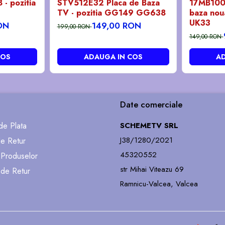
- pozitia
STV512E32 Placa de Baza
17MB100
TV - pozitia GG149 GG638
baza noua
UK33
ON
149,00 RON
199,00 RON
149,00 RON
COS
ADAUGA IN COS
AD
Date comerciale
e Plata
SCHEMETV SRL
J38/1280/2021
de Retur
45320552
 Produselor
str Mihai Viteazu 69
 de Retur
Ramnicu-Valcea, Valcea