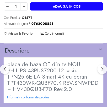
ADAUGA IN COS
Cod Produs:
C4571
Ai nevoie de ajutor?
0762008823
Adauga la Favorite
Cere informatii
Descriere
placa de baza OE din tv NOU
PHILIPS 43PUS7200-12 sasiu
TPN25.6E LA Smart 4K cu ecran
TPT430WR-QUBF70.K REV.SNWPDD
= HV430QUB-F70 Rev.2.0
Informatii conformitate produs