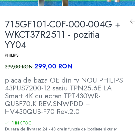
715GF101-C0F-000-004G +
WKCT37R2511 - pozitia
YY04
PHILIPS
299,00 RON
399,00 RON
placa de baza OE din tv NOU PHILIPS
43PUS7200-12 sasiu TPN25.6E LA
Smart 4K cu ecran TPT430WR-
QUBF70.K REV.SNWPDD =
HV430QUB-F70 Rev.2.0
1
IN STOC
Durata de livrare:
24 - 48 ore in functie de localitate si curier