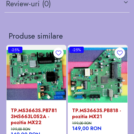
Review-uri
(0)
Produse similare
-25%
-25%
TP.MS3663S.PB781
TP.MS3663S.PB818 -
3MS663L0S2A -
pozitia MX21
pozitia MX22
199,00 RON
149,00 RON
199,00 RON