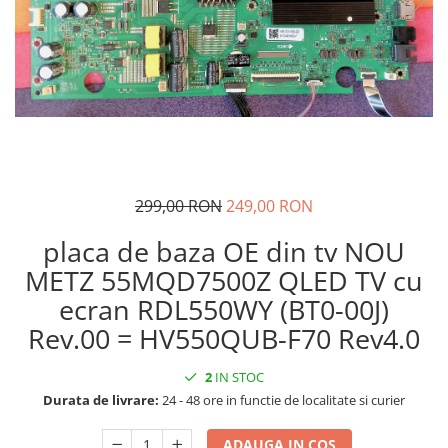
299,00 RON
249,00 RON
placa de baza OE din tv NOU
METZ 55MQD7500Z QLED TV cu
ecran RDL550WY (BT0-00J)
Rev.00 = HV550QUB-F70 Rev4.0
2
IN STOC
Durata de livrare:
24 - 48 ore in functie de localitate si curier
ADAUGA IN COS