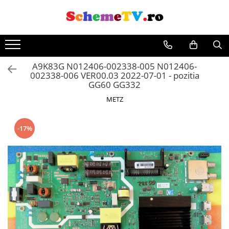
Toate Produsele
Placi de baza
A9K83G N012406-002338-005 N012406-
Sursa alimentare
002338-006 VER00.03 2022-07-01 - pozitia
Seturi Benzi LED
GG60 GG332
Revista Service TV
METZ
Module TCON
Driver LED
-17%
Diverse