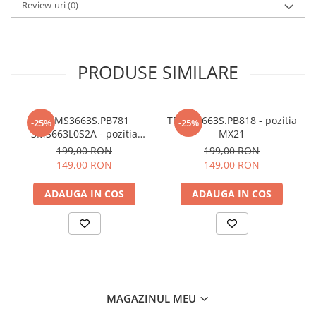
Review-uri
(0)
PRODUSE SIMILARE
TP.MS3663S.PB781
TP.MS3663S.PB818 - pozitia
-25%
-25%
3MS663L0S2A - pozitia
MX21
MX22
199,00 RON
199,00 RON
149,00 RON
149,00 RON
ADAUGA IN COS
ADAUGA IN COS
MAGAZINUL MEU