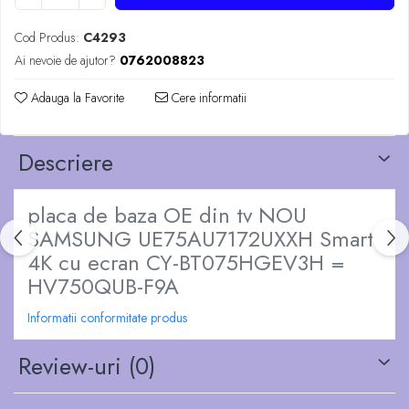
Cod Produs:
C4293
Ai nevoie de ajutor?
0762008823
Adauga la Favorite
Cere informatii
Descriere
placa de baza OE din tv NOU
SAMSUNG UE75AU7172UXXH Smart
4K cu ecran CY-BT075HGEV3H =
HV750QUB-F9A
Informatii conformitate produs
Review-uri
(0)