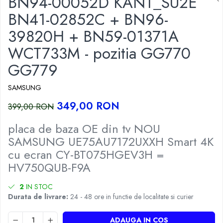
BN94-00052D KANT_SU2E
BN41-02852C + BN96-
39820H + BN59-01371A
WCT733M - pozitia GG770
GG779
SAMSUNG
349,00 RON
399,00 RON
placa de baza OE din tv NOU
SAMSUNG UE75AU7172UXXH Smart 4K
cu ecran CY-BT075HGEV3H =
HV750QUB-F9A
2
IN STOC
Durata de livrare:
24 - 48 ore in functie de localitate si curier
ADAUGA IN COS