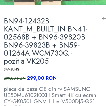
BN94-12432B
KANT_M_BUILT_IN BN41-
02568B + BN96-39820B
BN96-39823B + BN59-
01264A WCM730Q -
pozitia VK205
SAMSUNG
299,00 RON
399,00 RON
placa de baza OE din tv SAMSUNG
UE50MU6102KXXH Smart 4K cu ecran
CY-GK050HGNVHH = V500DJ5-QS1