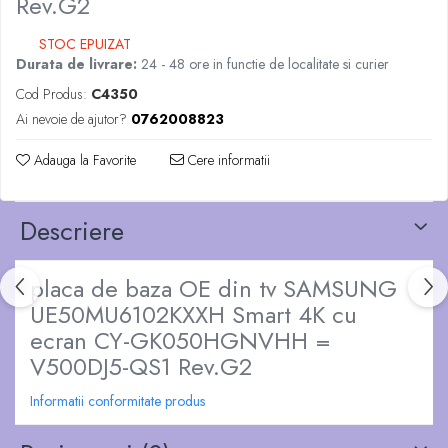
Rev.G2
STOC EPUIZAT
Durata de livrare:
24 - 48 ore in functie de localitate si curier
Cod Produs:
C4350
Ai nevoie de ajutor?
0762008823
Adauga la Favorite
Cere informatii
Descriere
placa de baza OE din tv SAMSUNG
UE50MU6102KXXH Smart 4K cu
ecran CY-GK050HGNVHH =
V500DJ5-QS1 Rev.G2
Informatii conformitate produs