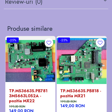
Review-uri
(0)
Produse similare
-25%
-25%
TP.MS3663S.PB781
TP.MS3663S.PB818 -
3MS663L0S2A -
pozitia MX21
pozitia MX22
199,00 RON
149,00 RON
199,00 RON
149,00 RON