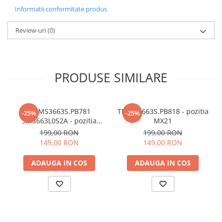
Informatii conformitate produs
Review-uri
(0)
PRODUSE SIMILARE
TP.MS3663S.PB781
TP.MS3663S.PB818 - pozitia
-25%
-25%
3MS663L0S2A - pozitia
MX21
MX22
199,00 RON
199,00 RON
149,00 RON
149,00 RON
ADAUGA IN COS
ADAUGA IN COS