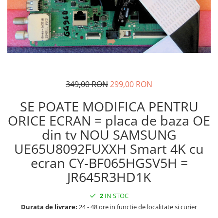
349,00 RON
299,00 RON
SE POATE MODIFICA PENTRU
ORICE ECRAN = placa de baza OE
din tv NOU SAMSUNG
UE65U8092FUXXH Smart 4K cu
ecran CY-BF065HGSV5H =
JR645R3HD1K
2
IN STOC
Durata de livrare:
24 - 48 ore in functie de localitate si curier