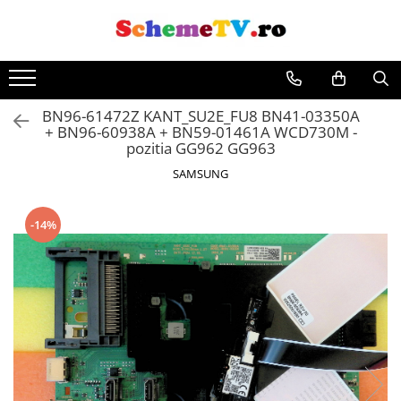
Toate Produsele
Placi de baza
BN96-61472Z KANT_SU2E_FU8 BN41-03350A
Sursa alimentare
+ BN96-60938A + BN59-01461A WCD730M -
Seturi Benzi LED
pozitia GG962 GG963
Revista Service TV
SAMSUNG
Module TCON
Driver LED
-14%
Diverse